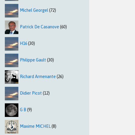
Michel Georgel
(72)
Patrick De Casanove
(60)
H16
(30)
Philippe Gault
(30)
Richard Armenante
(26)
Didier Picot
(12)
G B
(9)
Maxime MICHEL
(8)