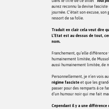
Dans le titre de ce billet
“Tout po
aurez reconnu la devise fascist
journée. C’était son excuse, son g
ressort de sa folie.
Traduit en clair cela veut dire q
L’Etat est au dessus de tout, ce
nom.
Franchement, qu’elle différence
humainement limitée, de Mussoli
aussi humainement limitée, de n
Personnellement, je n’en vois au
régime fasciste
et que les grande
passer pour des remparts à ce fa
d’un humour noir qui me fait mar
Cependant il y a une différence q