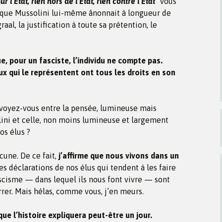
ur l’Etat, rien hors de l’Etat, rien contre l’Etat”
vous
e que Mussolini lui-même ânonnait à longueur de
raal, la justification à toute sa prétention, le
ue, pour un fasciste, l’individu ne compte pas.
ux qui le représentent ont tous les droits en son
 voyez-vous entre la pensée, lumineuse mais
ni et celle, non moins lumineuse et largement
os élus ?
cune. De ce fait,
j’affirme que nous vivons dans un
s déclarations de nos élus qui tendent à les faire
scisme — dans lequel ils nous font vivre — sont
rer. Mais hélas, comme vous, j’en meurs.
ue l’histoire expliquera peut-être un jour.