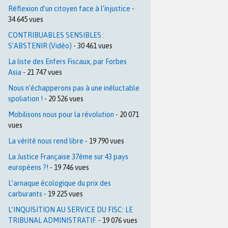
Réflexion d’un citoyen face à l’injustice
-
34 645 vues
CONTRIBUABLES SENSIBLES :
S’ABSTENIR (Vidéo)
- 30 461 vues
La liste des Enfers Fiscaux, par Forbes
Asia
- 21 747 vues
Nous n’échapperons pas à une inéluctable
spoliation !
- 20 526 vues
Mobilisons nous pour la révolution
- 20 071
vues
La vérité nous rend libre
- 19 790 vues
La Justice Française 37ème sur 43 pays
européens ?!
- 19 746 vues
L’arnaque écologique du prix des
carburants
- 19 225 vues
L’INQUISITION AU SERVICE DU FISC: LE
TRIBUNAL ADMINISTRATIF.
- 19 076 vues