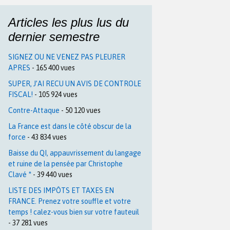
Articles les plus lus du
dernier semestre
SIGNEZ OU NE VENEZ PAS PLEURER
APRES
- 165 400 vues
SUPER, J’AI RECU UN AVIS DE CONTROLE
FISCAL!
- 105 924 vues
Contre-Attaque
- 50 120 vues
La France est dans le côté obscur de la
force
- 43 834 vues
Baisse du QI, appauvrissement du langage
et ruine de la pensée par Christophe
Clavé *
- 39 440 vues
LISTE DES IMPÔTS ET TAXES EN
FRANCE. Prenez votre souffle et votre
temps ! calez-vous bien sur votre fauteuil
- 37 281 vues