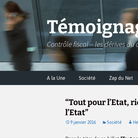
Aller
au
contenu
Témoignag
Contrôle fiscal – les dérives du 
A la Une
Société
Zap du Net
“Tout pour l’Etat, r
l’Etat”
9 janvier 2016
Société
He