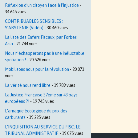
Réflexion d’un citoyen face à l’injustice
-
34 645 vues
CONTRIBUABLES SENSIBLES :
S’ABSTENIR (Vidéo)
- 30 460 vues
La liste des Enfers Fiscaux, par Forbes
Asia
- 21 744 vues
Nous n’échapperons pas à une inéluctable
spoliation !
- 20 526 vues
Mobilisons nous pour la révolution
- 20 071
vues
La vérité nous rend libre
- 19 789 vues
La Justice Française 37ème sur 43 pays
européens ?!
- 19 745 vues
L’arnaque écologique du prix des
carburants
- 19 225 vues
L’INQUISITION AU SERVICE DU FISC: LE
TRIBUNAL ADMINISTRATIF.
- 19 075 vues