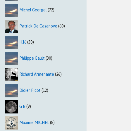
Michel Georgel
(72)
Patrick De Casanove
(60)
H16
(30)
Philippe Gault
(30)
Richard Armenante
(26)
Didier Picot
(12)
G B
(9)
Maxime MICHEL
(8)