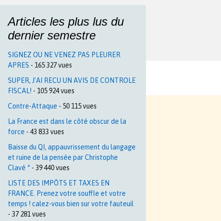
Articles les plus lus du
dernier semestre
SIGNEZ OU NE VENEZ PAS PLEURER
APRES
- 165 327 vues
SUPER, J’AI RECU UN AVIS DE CONTROLE
FISCAL!
- 105 924 vues
Contre-Attaque
- 50 115 vues
La France est dans le côté obscur de la
force
- 43 833 vues
Baisse du QI, appauvrissement du langage
et ruine de la pensée par Christophe
Clavé *
- 39 440 vues
LISTE DES IMPÔTS ET TAXES EN
FRANCE. Prenez votre souffle et votre
temps ! calez-vous bien sur votre fauteuil
- 37 281 vues