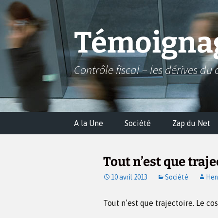
Aller
au
contenu
Témoignag
Contrôle fiscal – les dérives du 
A la Une
Société
Zap du Net
Tout n’est que traje
10 avril 2013
Société
Hen
Tout n’est que trajectoire. Le cos