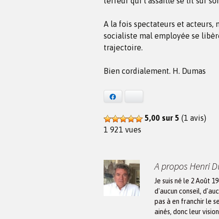
terreur qui l’assaille se lit sur so
A la fois spectateurs et acteurs
socialiste mal employée se libère
trajectoire.
Bien cordialement. H. Dumas
Facebook
Bluesky
5,00 sur 5
(1 avis)
1 921 vues
A propos Henri 
Je suis né le 2 Août 1
d'aucun conseil, d'auc
pas à en franchir le s
ainés, donc leur visio