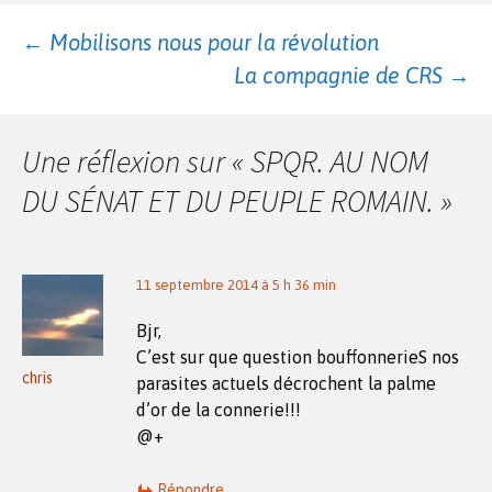
Navigation
←
Mobilisons nous pour la révolution
La compagnie de CRS
→
des
Une réflexion sur «
SPQR. AU NOM
articles
DU SÉNAT ET DU PEUPLE ROMAIN.
»
11 septembre 2014 à 5 h 36 min
Bjr,
C’est sur que question bouffonnerieS nos
chris
parasites actuels décrochent la palme
d’or de la connerie!!!
@+
Répondre