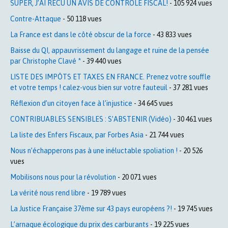
SUPER, J’AI RECU UN AVIS DE CONTROLE FISCAL!
- 105 924 vues
Contre-Attaque
- 50 118 vues
La France est dans le côté obscur de la force
- 43 833 vues
Baisse du QI, appauvrissement du langage et ruine de la pensée
par Christophe Clavé *
- 39 440 vues
LISTE DES IMPÔTS ET TAXES EN FRANCE. Prenez votre souffle
et votre temps ! calez-vous bien sur votre fauteuil
- 37 281 vues
Réflexion d’un citoyen face à l’injustice
- 34 645 vues
CONTRIBUABLES SENSIBLES : S’ABSTENIR (Vidéo)
- 30 461 vues
La liste des Enfers Fiscaux, par Forbes Asia
- 21 744 vues
Nous n’échapperons pas à une inéluctable spoliation !
- 20 526
vues
Mobilisons nous pour la révolution
- 20 071 vues
La vérité nous rend libre
- 19 789 vues
La Justice Française 37ème sur 43 pays européens ?!
- 19 745 vues
L’arnaque écologique du prix des carburants
- 19 225 vues