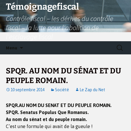
Aller
Témoignagefiscal
au
Contrôle fiscal – les dérives du contrôle
contenu
fiscal – la lutte pour l'abolition de
l'esclavage fiscal
Recherc
Menu
SPQR. AU NOM DU SÉNAT ET DU
PEUPLE ROMAIN.
10 septembre 2014
Société
Le Zap du Net
SPQR.AU NOM DU SENAT ET DU PEUPLE ROMAIN.
SPQR. Senatus Populus Que Romanus.
Au nom du sénat et du peuple romain.
C’est une formule qui avait de la gueule !