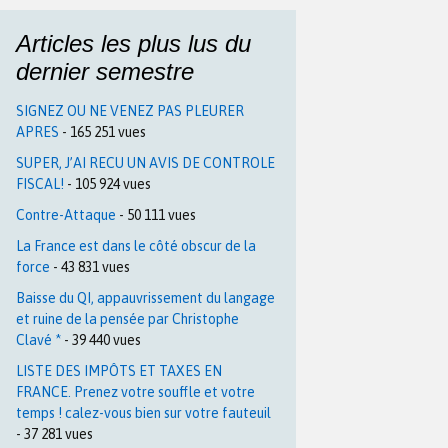
Articles les plus lus du
dernier semestre
SIGNEZ OU NE VENEZ PAS PLEURER
APRES
- 165 251 vues
SUPER, J’AI RECU UN AVIS DE CONTROLE
FISCAL!
- 105 924 vues
Contre-Attaque
- 50 111 vues
La France est dans le côté obscur de la
force
- 43 831 vues
Baisse du QI, appauvrissement du langage
et ruine de la pensée par Christophe
Clavé *
- 39 440 vues
LISTE DES IMPÔTS ET TAXES EN
FRANCE. Prenez votre souffle et votre
temps ! calez-vous bien sur votre fauteuil
- 37 281 vues