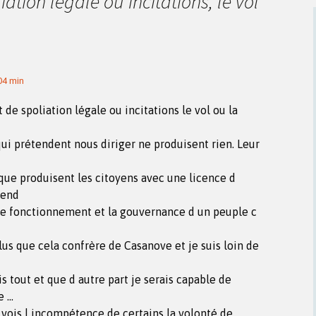
iation légale ou incitations, le vol
 04 min
 de spoliation légale ou incitations le vol ou la
qui prétendent nous diriger ne produisent rien. Leur
 que produisent les citoyens avec une licence d
tend
 le fonctionnement et la gouvernance d un peuple c
lus que cela confrère de Casanove et je suis loin de
is tout et que d autre part je serais capable de
e …
 vois l incompétence de certains la volonté de