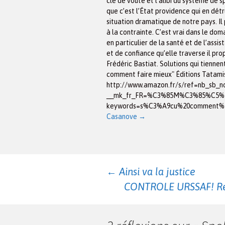
clé de voûte et l’alibi du système de s
que c’est l’État providence qui en détr
situation dramatique de notre pays. Il 
à la contrainte. C’est vrai dans le do
en particulier de la santé et de l’assis
et de confiance qu’elle traverse il pr
Frédéric Bastiat. Solutions qui tiennen
comment faire mieux" Éditions Tatamis
http://www.amazon.fr/s/ref=nb_sb_n
__mk_fr_FR=%C3%85M%C3%85%C5%BD%
keywords=s%C3%A9cu%20comment%2
Casanove
→
Navigation
←
Ainsi va la justice
CONTROLE URSSAF! Ren
des