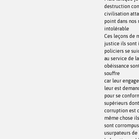
destruction con
civilisation att
point dans nos 
intolérable
Ces leçons de 
justice ils son
policiers se su
au service de la
obéissance sont 
souffre
car leur engage
leur est deman
pour se conform
supérieurs dont
corruption est 
même chose il
sont corrompus 
usurpateurs de