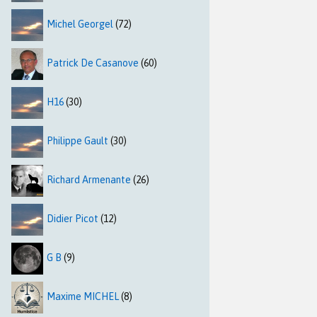
Michel Georgel
(72)
Patrick De Casanove
(60)
H16
(30)
Philippe Gault
(30)
Richard Armenante
(26)
Didier Picot
(12)
G B
(9)
Maxime MICHEL
(8)