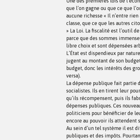
Une des premières lois de l’éco
que l’on gagne ou que ce que l’on 
aucune richesse « Il n’entre rien
classe, que ce que les autres cit
» La Loi. La fiscalité est l’outil 
parce que des sommes immenses 
libre choix et sont dépensées arb
L’État est dispendieux par nature
jugent au montant de son budget.
budget, donc les intérêts des gr
versa).
La dépense publique fait partie 
socialistes. Ils en tirent leur pou
qu’ils récompensent, puis ils fa
dépenses publiques. Ces nouveaux
politiciens pour bénéficier de le
encore au pouvoir ils attendent s
Au sein d’un tel système il est d
publiques et des impôts. Pourtan