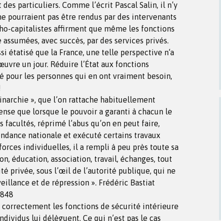
 des particuliers. Comme l’écrit Pascal Salin, il n’y
 ne pourraient pas être rendus par des intervenants
rcho-capitalistes affirment que même les fonctions
 assumées, avec succès, par des services privés.
i étatisé que la France, une telle perspective n‘a
uvre un jour. Réduire l’État aux fonctions
té pour les personnes qui en ont vraiment besoin,
!
minarchie », que l’on rattache habituellement
pense que lorsque le pouvoir a garanti à chacun le
s facultés, réprimé l’abus qu’on en peut faire,
endance nationale et exécuté certains travaux
forces individuelles, il a rempli à peu près toute sa
on, éducation, association, travail, échanges, tout
té privée, sous l’œil de l’autorité publique, qui ne
eillance et de répression ». Frédéric Bastiat
1848
r correctement les fonctions de sécurité intérieure
ndividus lui délèguent. Ce qui n’est pas le cas