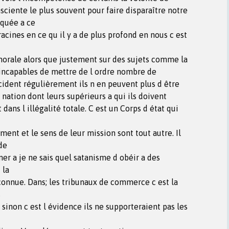
sciente le plus souvent pour faire disparaître notre
aquée a ce
racines en ce qu il y a de plus profond en nous c est
morale alors que justement sur des sujets comme la
t incapables de mettre de l ordre nombre de
icident régulièrement ils n en peuvent plus d être
 nation dont leurs supérieurs a qui ils doivent
dans l illégalité totale. C est un Corps d état qui
ment et le sens de leur mission sont tout autre. Il
de
er a je ne sais quel satanisme d obéir a des
 la
connue. Dans; les tribunaux de commerce c est la
s
sinon c est l évidence ils ne supporteraient pas les