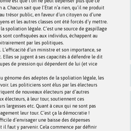
nomie est que l’on ne peut dépenser plus que ce
a. Chacun sait que l’État n’a rien, qu’il ne produit
 au trésor public, en faveur d’un citoyen ou d’une
oyens et les autres classes ont été forcés d’y mettre.
de la spoliation légale. C’est une source de gaspillage
sont confisquées aux individus, échappent au
itrairement par les politiques.
. L’efficacité d’un ministre et son importance, se
 Elles se jugent à ses capacités à défendre le dit
oupes de pression qui dépendent de lui (et vice
du génome des adeptes de la spoliation légale, les
rvoir. Les politiciens sont élus par les électeurs
briquent de nouveaux électeurs par d’autres
 électeurs, à leur tour, soutiennent ces
urs largesses etc. Quant à ceux qui ne sont pas
agement leur tour. C’est ça la démocratie !
ifficile d’envisager une baisse des dépenses
t il faut y parvenir. Cela commence par définir