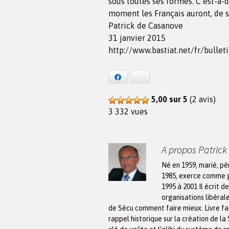
sous toutes ses formes. C’est-à-di
moment les Français auront, de su
Patrick de Casanove
31 janvier 2015
http://www.bastiat.net/fr/bullet
Facebook
Bluesky
5,00 sur 5
(2 avis)
3 332 vues
A propos Patric
Né en 1959, marié, pè
1985, exerce comme gé
1995 à 2001 Il écrit d
organisations libérale
de Sécu comment faire mieux. Livre faci
rappel historique sur la création de la