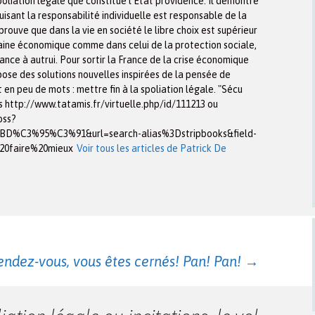
poliation légale que constitue l’État providence. Il démontre
uisant la responsabilité individuelle est responsable de la
prouve que dans la vie en société le libre choix est supérieur
maine économique comme dans celui de la protection sociale,
tance à autrui. Pour sortir la France de la crise économique
opose des solutions nouvelles inspirées de la pensée de
t en peu de mots : mettre fin à la spoliation légale. "Sécu
 http://www.tatamis.fr/virtuelle.php/id/111213 ou
oss?
C3%95%C3%91&url=search-alias%3Dstripbooks&field-
0faire%20mieux
Voir tous les articles de Patrick De
dez-vous, vous êtes cernés! Pan! Pan!
→