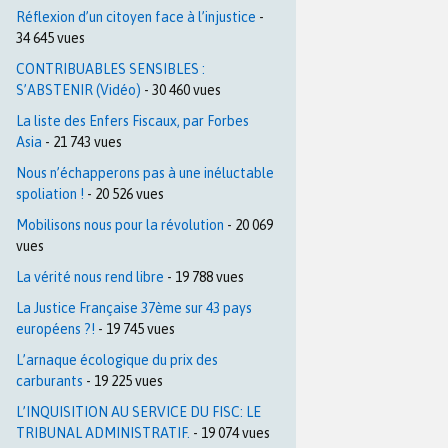
Réflexion d’un citoyen face à l’injustice
-
34 645 vues
CONTRIBUABLES SENSIBLES :
S’ABSTENIR (Vidéo)
- 30 460 vues
La liste des Enfers Fiscaux, par Forbes
Asia
- 21 743 vues
Nous n’échapperons pas à une inéluctable
spoliation !
- 20 526 vues
Mobilisons nous pour la révolution
- 20 069
vues
La vérité nous rend libre
- 19 788 vues
La Justice Française 37ème sur 43 pays
européens ?!
- 19 745 vues
L’arnaque écologique du prix des
carburants
- 19 225 vues
L’INQUISITION AU SERVICE DU FISC: LE
TRIBUNAL ADMINISTRATIF.
- 19 074 vues