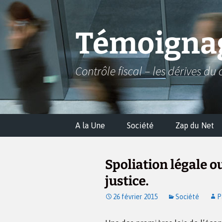
Aller
au
contenu
Témoignag
Contrôle fiscal – les dérives du 
A la Une
Société
Zap du Net
Spoliation légale ou
justice.
26 février 2015
Société
P