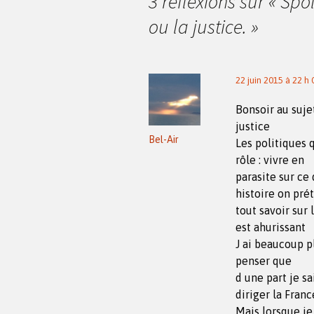
3 réflexions sur «
Spol
articles
ou la justice.
»
22 juin 2015 à 22 h
Bonsoir au sujet
justice
Bel-Air
Les politiques 
rôle : vivre en
parasite sur ce
histoire on pré
tout savoir sur
est ahurissant
J ai beaucoup p
penser que
d une part je sa
diriger la Franc
Mais lorsque je