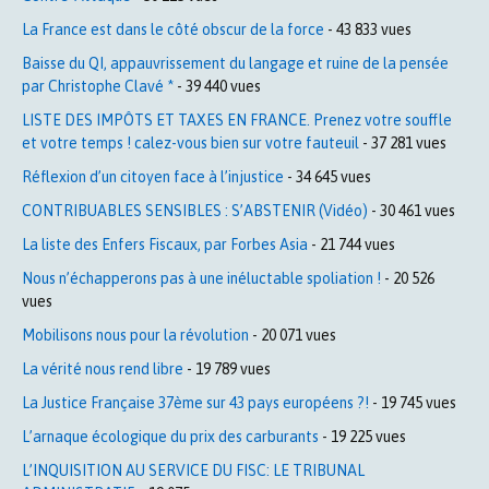
La France est dans le côté obscur de la force
- 43 833 vues
Baisse du QI, appauvrissement du langage et ruine de la pensée
par Christophe Clavé *
- 39 440 vues
LISTE DES IMPÔTS ET TAXES EN FRANCE. Prenez votre souffle
et votre temps ! calez-vous bien sur votre fauteuil
- 37 281 vues
Réflexion d’un citoyen face à l’injustice
- 34 645 vues
CONTRIBUABLES SENSIBLES : S’ABSTENIR (Vidéo)
- 30 461 vues
La liste des Enfers Fiscaux, par Forbes Asia
- 21 744 vues
Nous n’échapperons pas à une inéluctable spoliation !
- 20 526
vues
Mobilisons nous pour la révolution
- 20 071 vues
La vérité nous rend libre
- 19 789 vues
La Justice Française 37ème sur 43 pays européens ?!
- 19 745 vues
L’arnaque écologique du prix des carburants
- 19 225 vues
L’INQUISITION AU SERVICE DU FISC: LE TRIBUNAL