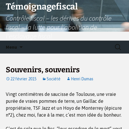
Aller
Témoignagefiscal
au
Contrôle fiscal – les dérives du contrôle
contenu
fiscal – la lutte pour l'abolition de
l'esclavage fiscal
Recherc
Menu
Souvenirs, souvenirs
22 février 2015
Société
Henri Dumas
Vingt centimètres de saucisse de Toulouse, une vraie
purée de vraies pommes de terre, un Gaillac de
propriétaire, TSF Jazz et un Hoyo de Monterrey (épicure
n°2), chez moi, face à la mer, c’est mon idée du bonheur.
C’est de cela que le fisc
, “leur escadron de la mort”,
veut