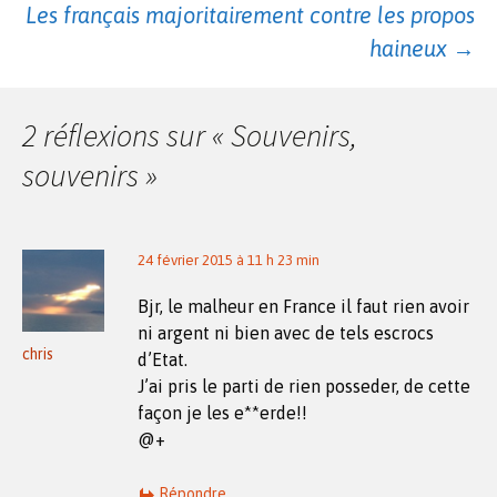
Les français majoritairement contre les propos
des
haineux
→
articles
2 réflexions sur «
Souvenirs,
souvenirs
»
24 février 2015 à 11 h 23 min
Bjr, le malheur en France il faut rien avoir
ni argent ni bien avec de tels escrocs
chris
d’Etat.
J’ai pris le parti de rien posseder, de cette
façon je les e**erde!!
@+
Répondre