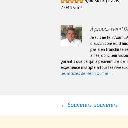
5,00 sur 5
(2 avis)
2 044 vues
A propos Henri 
Je suis né le 2 Août 1
d'aucun conseil, d'auc
pas à en franchir le s
ainés, donc leur visio
garantis que ce qu'ils peuvent lire de 
expérience multiple à tous les niveau
les articles de Henri Dumas
→
Navigation
←
Souvenirs, souvenirs
des