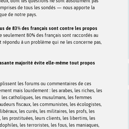
ux, dont les questions ne sont absolument pas
omprises de tous les sondés — nous apporte la
que de notre pays.
us de 83% des français sont contre les propos
 seulement 80% des français sont raccordés au
nt répondu à un problème qui ne les concerne pas,
asante majorité évite elle-même tout propos
mplissent les forums ou commentaires de ces
ement mais lourdement : les arabes, les riches, les
fs, les catholiques, les musulmans, les femmes
raudeurs fiscaux, les communistes, les écologistes,
libéraux, les curés, les militaires, les profs, les
 les prostituées, leurs clients, les libertins, les
ophiles, les terroristes, les fous, les maniaques,