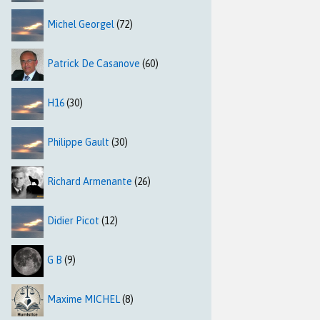
Michel Georgel
(72)
Patrick De Casanove
(60)
H16
(30)
Philippe Gault
(30)
Richard Armenante
(26)
Didier Picot
(12)
G B
(9)
Maxime MICHEL
(8)