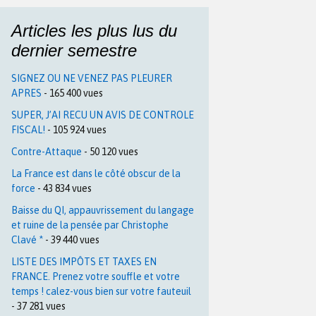
Articles les plus lus du
dernier semestre
SIGNEZ OU NE VENEZ PAS PLEURER
APRES
- 165 400 vues
SUPER, J’AI RECU UN AVIS DE CONTROLE
FISCAL!
- 105 924 vues
Contre-Attaque
- 50 120 vues
La France est dans le côté obscur de la
force
- 43 834 vues
Baisse du QI, appauvrissement du langage
et ruine de la pensée par Christophe
Clavé *
- 39 440 vues
LISTE DES IMPÔTS ET TAXES EN
FRANCE. Prenez votre souffle et votre
temps ! calez-vous bien sur votre fauteuil
- 37 281 vues