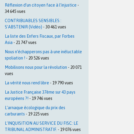
Réflexion d’un citoyen face à l’injustice
-
34 645 vues
CONTRIBUABLES SENSIBLES :
S’ABSTENIR (Vidéo)
- 30 461 vues
La liste des Enfers Fiscaux, par Forbes
Asia
- 21 747 vues
Nous n’échapperons pas à une inéluctable
spoliation !
- 20 526 vues
Mobilisons nous pour la révolution
- 20 071
vues
La vérité nous rend libre
- 19 790 vues
La Justice Française 37ème sur 43 pays
européens ?!
- 19 746 vues
L’arnaque écologique du prix des
carburants
- 19 225 vues
L’INQUISITION AU SERVICE DU FISC: LE
TRIBUNAL ADMINISTRATIF.
- 19 076 vues