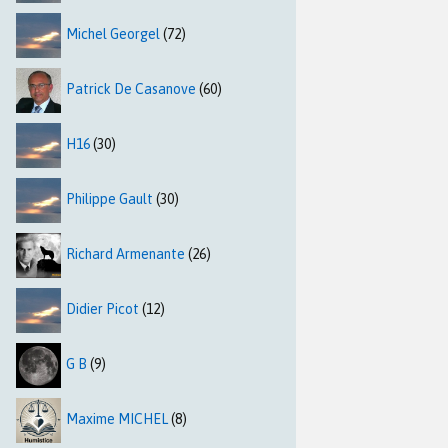
Michel Georgel
(72)
Patrick De Casanove
(60)
H16
(30)
Philippe Gault
(30)
Richard Armenante
(26)
Didier Picot
(12)
G B
(9)
Maxime MICHEL
(8)