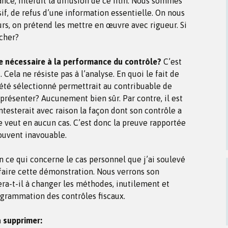
ance, interdit la diffusion de ce film. Nous sommes
if, de refus d’une information essentielle. On nous
urs, on prétend les mettre en œuvre avec rigueur. Si
acher?
e nécessaire à la performance du contrôle?
C’est
. Cela ne résiste pas à l’analyse. En quoi le fait de
été sélectionné permettrait au contribuable de
 présenter? Aucunement bien sûr. Par contre, il est
ntesterait avec raison la façon dont son contrôle a
ne veut en aucun cas. C’est donc la preuve rapportée
ouvent inavouable.
n ce qui concerne le cas personnel que j’ai soulevé
faire cette démonstration. Nous verrons son
era-t-il à changer les méthodes, inutilement et
ogrammation des contrôles fiscaux.
 supprimer: