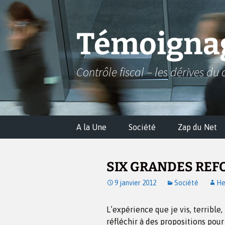
Aller
au
contenu
Témoignag
Contrôle fiscal – les dérives du 
A la Une
Société
Zap du Net
SIX GRANDES REFO
9 janvier 2012
Société
He
L’expérience que je vis, terrible
réfléchir à des propositions pour