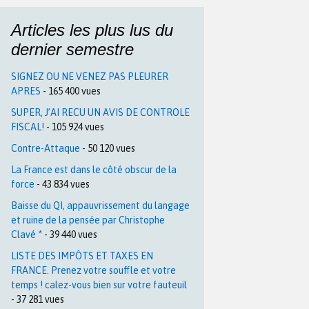
Articles les plus lus du
dernier semestre
SIGNEZ OU NE VENEZ PAS PLEURER
APRES
- 165 400 vues
SUPER, J’AI RECU UN AVIS DE CONTROLE
FISCAL!
- 105 924 vues
Contre-Attaque
- 50 120 vues
La France est dans le côté obscur de la
force
- 43 834 vues
Baisse du QI, appauvrissement du langage
et ruine de la pensée par Christophe
Clavé *
- 39 440 vues
LISTE DES IMPÔTS ET TAXES EN
FRANCE. Prenez votre souffle et votre
temps ! calez-vous bien sur votre fauteuil
- 37 281 vues