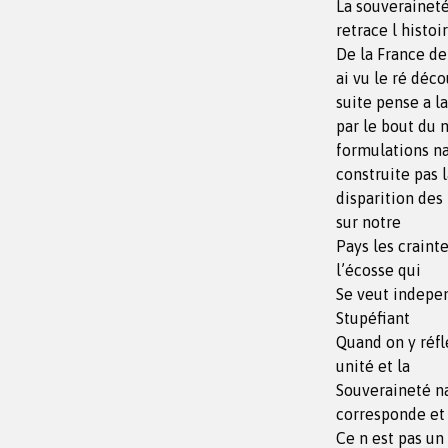
La souveraineté
retrace l histoi
De la France de
ai vu le ré déco
suite pense a l
par le bout du 
formulations na
construite pas 
disparition des
sur notre
Pays les craint
l’écosse qui
Se veut indepen
Stupéfiant
Quand on y réflé
unité et la
Souveraineté na
corresponde et
Ce n est pas un