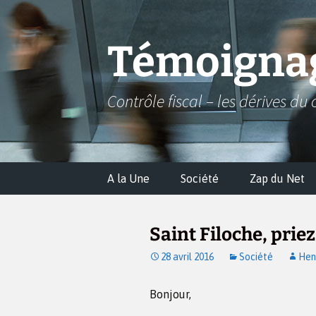
Aller
au
contenu
Témoignag
Contrôle fiscal – les dérives du 
A la Une
Société
Zap du Net
Saint Filoche, prie
28 avril 2016
Société
Hen
Bonjour,