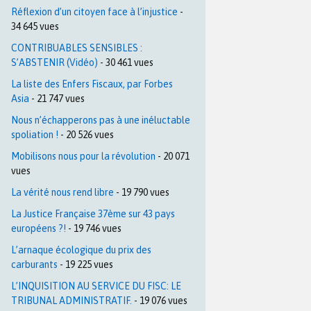
Réflexion d’un citoyen face à l’injustice
-
34 645 vues
CONTRIBUABLES SENSIBLES :
S’ABSTENIR (Vidéo)
- 30 461 vues
La liste des Enfers Fiscaux, par Forbes
Asia
- 21 747 vues
Nous n’échapperons pas à une inéluctable
spoliation !
- 20 526 vues
Mobilisons nous pour la révolution
- 20 071
vues
La vérité nous rend libre
- 19 790 vues
La Justice Française 37ème sur 43 pays
européens ?!
- 19 746 vues
L’arnaque écologique du prix des
carburants
- 19 225 vues
L’INQUISITION AU SERVICE DU FISC: LE
TRIBUNAL ADMINISTRATIF.
- 19 076 vues