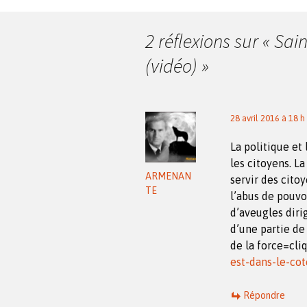
des
2 réflexions sur «
Sain
articles
(vidéo)
»
28 avril 2016 à 18 h
La politique et 
les citoyens. La
ARMENAN
servir des citoye
TE
l’abus de pouvo
d’aveugles dirig
d’une partie de
de la force=cli
est-dans-le-cot
Répondre