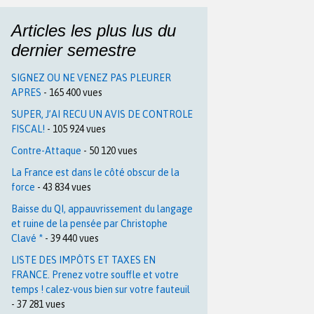
Articles les plus lus du
dernier semestre
SIGNEZ OU NE VENEZ PAS PLEURER
APRES
- 165 400 vues
SUPER, J’AI RECU UN AVIS DE CONTROLE
FISCAL!
- 105 924 vues
Contre-Attaque
- 50 120 vues
La France est dans le côté obscur de la
force
- 43 834 vues
Baisse du QI, appauvrissement du langage
et ruine de la pensée par Christophe
Clavé *
- 39 440 vues
LISTE DES IMPÔTS ET TAXES EN
FRANCE. Prenez votre souffle et votre
temps ! calez-vous bien sur votre fauteuil
- 37 281 vues