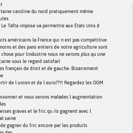
st
itaine caroline du nord pratiquement même
outes
!! Le Tafta impose va permettre aux États Unis d
its américains la France qui n est pas compétitive
moins et des pans entiers de notre agriculture sont
chose pour lindustrie nous ne serons plus qu une
aine sous le regard satisfait
es français de droit et de gauche. Bizarrement
ne
ortir de l union et de l euro??!! Regardez les OGM
isonner et nous serons malades l augmentation
des
rses graves et le fric qu ils gagnent avec l
al saine
de gagner du fric encore par les produits
es des