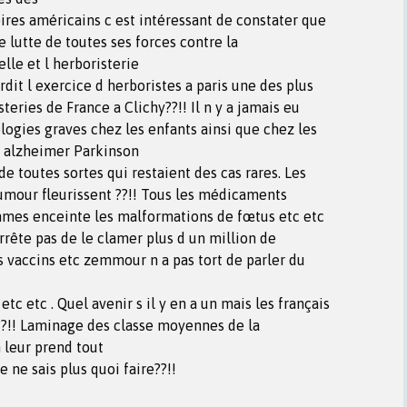
ires américains c est intéressant de constater que
e lutte de toutes ses forces contre la
le et l herboristerie
rdit l exercice d herboristes a paris une des plus
steries de France a Clichy??!! Il n y a jamais eu
logies graves chez les enfants ainsi que chez les
s alzheimer Parkinson
e toutes sortes qui restaient des cas rares. Les
umour fleurissent ??!! Tous les médicaments
mes enceinte les malformations de fœtus etc etc
arrête pas de le clamer plus d un million de
es vaccins etc zemmour n a pas tort de parler du
c etc . Quel avenir s il y en a un mais les français
??!! Laminage des classe moyennes de la
 leur prend tout
e ne sais plus quoi faire??!!