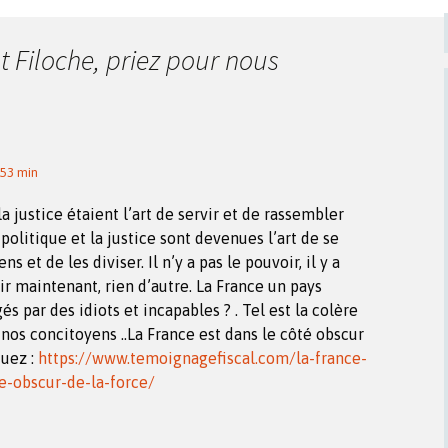
t Filoche, priez pour nous
 53 min
la justice étaient l’art de servir et de rassembler
 politique et la justice sont devenues l’art de se
ns et de les diviser. Il n’y a pas le pouvoir, il y a
ir maintenant, rien d’autre. La France un pays
és par des idiots et incapables ? . Tel est la colère
 nos concitoyens ..La France est dans le côté obscur
quez :
https://www.temoignagefiscal.com/la-france-
e-obscur-de-la-force/