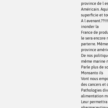
province de l e
Américain. Aqu
superficie et t
A l avenant.??!
inonder la
France de produ
le sera encore 
parterre. Même 
province améric
De nos politiqu
même marine 
Parle plus de s
Monsanto ils
Vont nous empo
des cancers et 
Pathologies dive
alimentation m
Leur permettra 
pharmaceutiqu