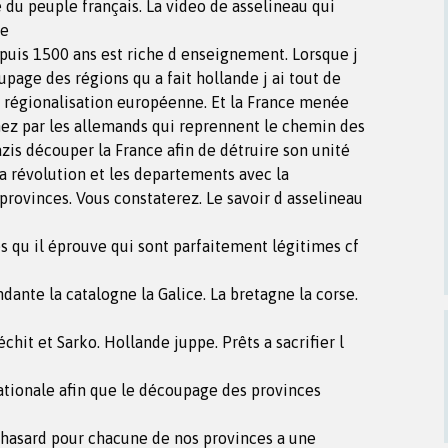
 du peuple français. La video de asselineau qui
re
puis 1500 ans est riche d enseignement. Lorsque j
upage des régions qu a fait hollande j ai tout de
a régionalisation européenne. Et la France menée
nez par les allemands qui reprennent le chemin des
zis découper la France afin de détruire son unité
la révolution et les departements avec la
 provinces. Vous constaterez. Le savoir d asselineau
es qu il éprouve qui sont parfaitement légitimes cf
dante la catalogne la Galice. La bretagne la corse.
chit et Sarko. Hollande juppe. Prêts a sacrifier l
tionale afin que le découpage des provinces
 hasard pour chacune de nos provinces a une