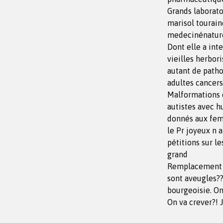
Grands laborato
marisol tourain
medecinénaturel
Dont elle a inte
vieilles herbori
autant de patho
adultes cancer
Malformations d
autistes avec h
donnés aux fem
le Pr joyeux n 
pétitions sur l
grand
Remplacement et
sont aveugles?
bourgeoisie. On
On va crever?! J