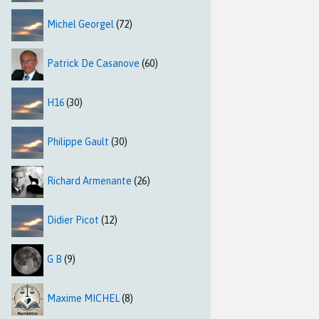
Michel Georgel
(72)
Patrick De Casanove
(60)
H16
(30)
Philippe Gault
(30)
Richard Armenante
(26)
Didier Picot
(12)
G B
(9)
Maxime MICHEL
(8)