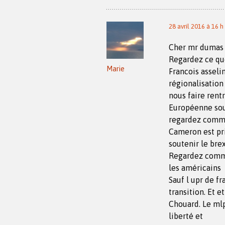
28 avril 2016 à 16 h
Cher mr dumas t
Regardez ce qu
Marie
Francois asselin
régionalisation
nous faire rentr
Européenne sous
regardez comm
Cameron est pri
soutenir le brex
Regardez commen
les américains
Sauf l upr de fr
transition. Et e
Chouard. Le mlp
liberté et