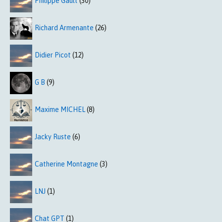
Philippe Gault
(30)
Richard Armenante
(26)
Didier Picot
(12)
G B
(9)
Maxime MICHEL
(8)
Jacky Ruste
(6)
Catherine Montagne
(3)
LNJ
(1)
Chat GPT
(1)