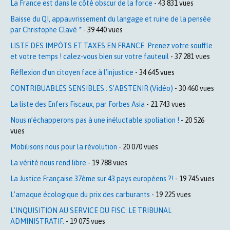
La France est dans le côté obscur de la force
- 43 831 vues
Baisse du QI, appauvrissement du langage et ruine de la pensée
par Christophe Clavé *
- 39 440 vues
LISTE DES IMPÔTS ET TAXES EN FRANCE. Prenez votre souffle
et votre temps ! calez-vous bien sur votre fauteuil
- 37 281 vues
Réflexion d’un citoyen face à l’injustice
- 34 645 vues
CONTRIBUABLES SENSIBLES : S’ABSTENIR (Vidéo)
- 30 460 vues
La liste des Enfers Fiscaux, par Forbes Asia
- 21 743 vues
Nous n’échapperons pas à une inéluctable spoliation !
- 20 526
vues
Mobilisons nous pour la révolution
- 20 070 vues
La vérité nous rend libre
- 19 788 vues
La Justice Française 37ème sur 43 pays européens ?!
- 19 745 vues
L’arnaque écologique du prix des carburants
- 19 225 vues
L’INQUISITION AU SERVICE DU FISC: LE TRIBUNAL
ADMINISTRATIF.
- 19 075 vues