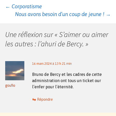
Navigation
←
Corporatisme
Nous avons besoin d’un coup de jeune !
→
des
Une réflexion sur «
S’aimer ou aimer
articles
les autres : l’ahuri de Bercy.
»
16 mars 2024 à 13 h 21 min
Bruno de Bercy et les cadres de cette
administration ont tous un ticket our
goufio
l’enfer pour l’éternité.
Répondre