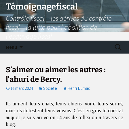
Aller
Témoignagefiscal
au
Contrôle fiscal – les dérives du contrôle
contenu
fiscal – la lutte pour l'abolition de
l'esclavage fiscal
Recherc
Menu
S’aimer ou aimer les autres :
l’ahuri de Bercy.
16 mars 2024
Société
Henri Dumas
Ils aiment leurs chats, leurs chiens, voire leurs serins,
mais ils détestent leurs voisins. C’est en gros le constat
auquel je suis arrivé en 14 ans de réflexion à travers ce
blog.