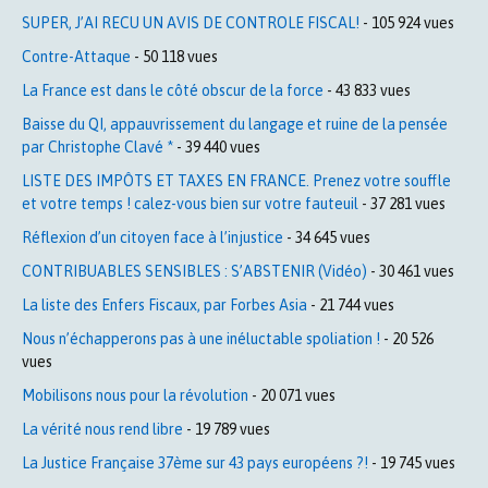
SUPER, J’AI RECU UN AVIS DE CONTROLE FISCAL!
- 105 924 vues
Contre-Attaque
- 50 118 vues
La France est dans le côté obscur de la force
- 43 833 vues
Baisse du QI, appauvrissement du langage et ruine de la pensée
par Christophe Clavé *
- 39 440 vues
LISTE DES IMPÔTS ET TAXES EN FRANCE. Prenez votre souffle
et votre temps ! calez-vous bien sur votre fauteuil
- 37 281 vues
Réflexion d’un citoyen face à l’injustice
- 34 645 vues
CONTRIBUABLES SENSIBLES : S’ABSTENIR (Vidéo)
- 30 461 vues
La liste des Enfers Fiscaux, par Forbes Asia
- 21 744 vues
Nous n’échapperons pas à une inéluctable spoliation !
- 20 526
vues
Mobilisons nous pour la révolution
- 20 071 vues
La vérité nous rend libre
- 19 789 vues
La Justice Française 37ème sur 43 pays européens ?!
- 19 745 vues