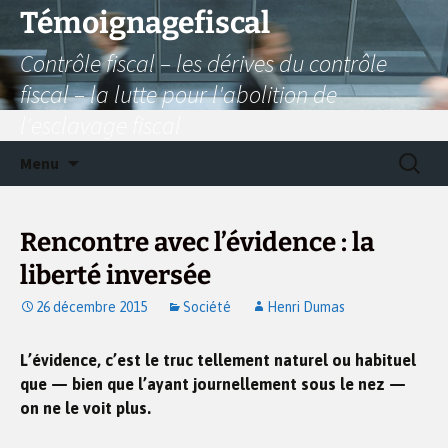
Aller
Témoignagefiscal
au
Contrôle fiscal – les dérives du contrôle
contenu
fiscal – la lutte pour l'abolition de
l'esclavage fiscal
Recherc
Menu
Rencontre avec l’évidence : la
liberté inversée
26 décembre 2015
Société
Henri Dumas
L’évidence, c’est le truc tellement naturel ou habituel
que — bien que l’ayant journellement sous le nez —
on ne le voit plus.