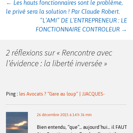
Navigation
←
Les hauts fonctionnaires sont le problème,
le privé sera la solution ! Par Claude Robert.
des
“L’AMI” DE L’ENTREPRENEUR : LE
FONCTIONNAIRE CONTROLEUR
→
articles
2 réflexions sur «
Rencontre avec
l’évidence : la liberté inversée
»
Ping :
les Avocats ? “Gare au loup” | JJACQUES-
26 décembre 2015 à 14 h 36 min
Bien entendu, “que”… aujourd’hui… il FAUT