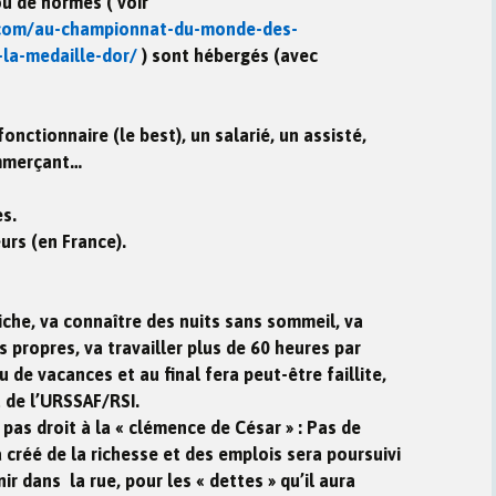
ou de normes ( voir
.com/au-championnat-du-monde-des-
-la-medaille-dor/
) sont hébergés (avec
fonctionnaire (le best), un salarié, un assisté,
ommerçant…
es.
rs (en France).
iche, va connaître des nuits sans sommeil, va
 propres, va travailler plus de 60 heures par
 de vacances et au final fera peut-être faillite,
u de l’URSSAF/RSI.
a pas droit à la « clémence de César » : Pas de
 créé de la richesse et des emplois sera poursuivi
r dans la rue, pour les « dettes » qu’il aura