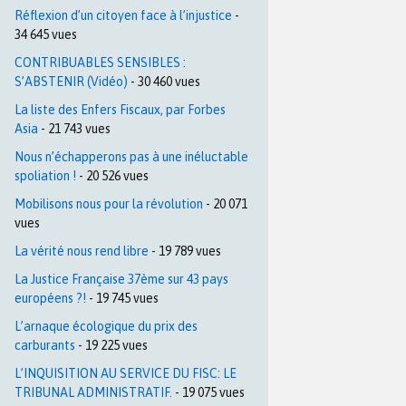
Réflexion d’un citoyen face à l’injustice
-
34 645 vues
CONTRIBUABLES SENSIBLES :
S’ABSTENIR (Vidéo)
- 30 460 vues
La liste des Enfers Fiscaux, par Forbes
Asia
- 21 743 vues
Nous n’échapperons pas à une inéluctable
spoliation !
- 20 526 vues
Mobilisons nous pour la révolution
- 20 071
vues
La vérité nous rend libre
- 19 789 vues
La Justice Française 37ème sur 43 pays
européens ?!
- 19 745 vues
L’arnaque écologique du prix des
carburants
- 19 225 vues
L’INQUISITION AU SERVICE DU FISC: LE
TRIBUNAL ADMINISTRATIF.
- 19 075 vues