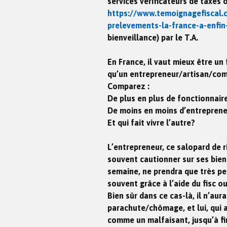
services vérificateurs de taxes 
https://www.temoignagefiscal
prelevements-la-france-a-enfin
bienveillance) par le T.A.
En France, il vaut mieux être un 
qu’un entrepreneur/artisan/c
Comparez :
De plus en plus de fonctionnair
De moins en moins d’entrepreneu
Et qui fait vivre l’autre?
L’entrepreneur, ce salopard de r
souvent cautionner sur ses biens
semaine, ne prendra que très peu
souvent grâce à l’aide du fisc o
Bien sûr dans ce cas-là, il n’aur
parachute/chômage, et lui, qui a
comme un malfaisant, jusqu’à fini