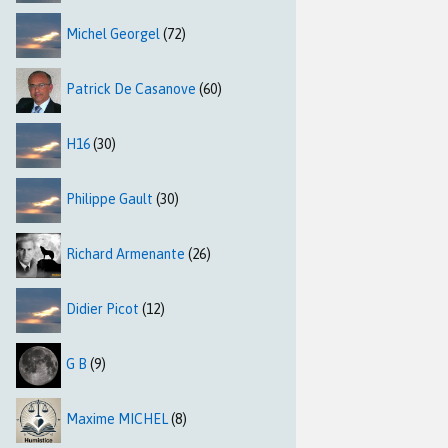
Michel Georgel
(72)
Patrick De Casanove
(60)
H16
(30)
Philippe Gault
(30)
Richard Armenante
(26)
Didier Picot
(12)
G B
(9)
Maxime MICHEL
(8)