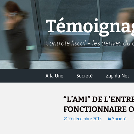
Aller
au
contenu
Témoignag
Contrôle fiscal – les dérives du 
A la Une
Société
Zap du Net
“L’AMI” DE L’ENTR
FONCTIONNAIRE 
29 décembre 2015
Société