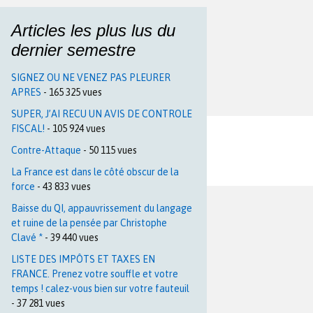
Articles les plus lus du
dernier semestre
SIGNEZ OU NE VENEZ PAS PLEURER
APRES
- 165 325 vues
SUPER, J’AI RECU UN AVIS DE CONTROLE
FISCAL!
- 105 924 vues
Contre-Attaque
- 50 115 vues
La France est dans le côté obscur de la
force
- 43 833 vues
Baisse du QI, appauvrissement du langage
et ruine de la pensée par Christophe
Clavé *
- 39 440 vues
LISTE DES IMPÔTS ET TAXES EN
FRANCE. Prenez votre souffle et votre
temps ! calez-vous bien sur votre fauteuil
- 37 281 vues