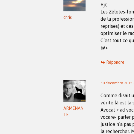
Bjr,
Les Zélotes-fon
chris
de la professio
reprises) et ce
optimiser le rac
C’est tout ce q
@+
Répondre
30 décembre 2015 à
Comme disait un 
vérité là est l
ARMENAN
Avocat « ad voc
TE
vocare- parler p
justice n’a pas 
la rechercher. M