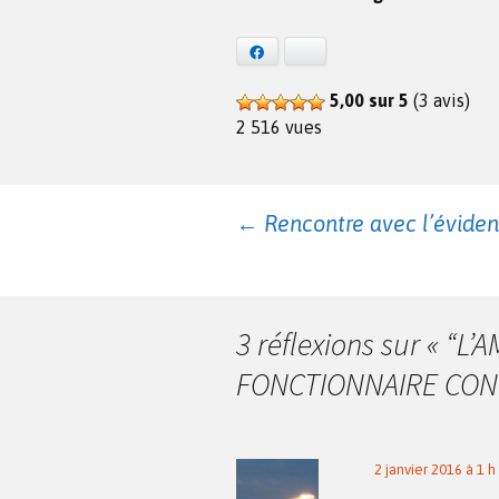
Facebook
Bluesky
5,00 sur 5
(3 avis)
2 516 vues
Navigation
←
Rencontre avec l’évidenc
des
3 réflexions sur «
“L’A
articles
FONCTIONNAIRE CO
2 janvier 2016 à 1 h