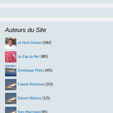
Auteurs du Site
a) Henri Dumas
(2082)
Le Zap du Net
(885)
Dominique Philos
(495)
Claude Reichman
(305)
Robert Bukinov
(125)
Yves Marchand
(85)