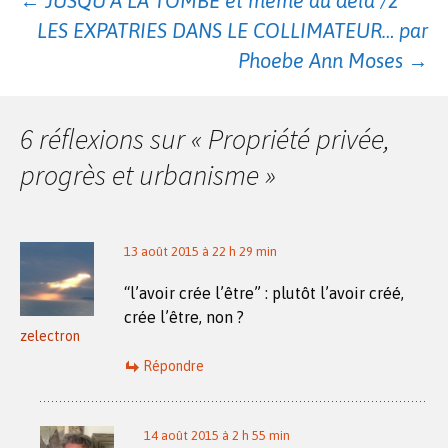
Navigation
←
JUSQU’À LA TOMBE et même au delà /2
LES EXPATRIES DANS LE COLLIMATEUR… par
des
Phoebe Ann Moses
→
articles
6 réflexions sur «
Propriété privée,
progrès et urbanisme
»
13 août 2015 à 22 h 29 min
“l’avoir crée l’être” : plutôt l’avoir créé,
crée l’être, non ?
zelectron
Répondre
14 août 2015 à 2 h 55 min