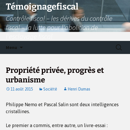
Aller
Témoignagefiscal
au
Contrôle fiscal – les dérives du contrôle
contenu
fiscal – la lutte pour l'abolition de
l'esclavage fiscal
Recherc
Menu
Propriété privée, progrès et
urbanisme
11 août 2015
Société
Henri Dumas
Philippe Nemo et Pascal Salin sont deux intelligences
cristallines.
Le premier a commis, entre autre, un livre-essai :