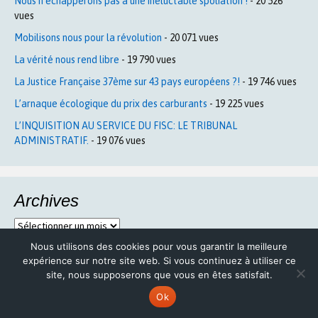
Nous n’échapperons pas à une inéluctable spoliation !
- 20 526
vues
Mobilisons nous pour la révolution
- 20 071 vues
La vérité nous rend libre
- 19 790 vues
La Justice Française 37ème sur 43 pays européens ?!
- 19 746 vues
L’arnaque écologique du prix des carburants
- 19 225 vues
L’INQUISITION AU SERVICE DU FISC: LE TRIBUNAL
ADMINISTRATIF.
- 19 076 vues
Archives
Archives
Nous utilisons des cookies pour vous garantir la meilleure
expérience sur notre site web. Si vous continuez à utiliser ce
site, nous supposerons que vous en êtes satisfait.
Méta
Ok
Connexion