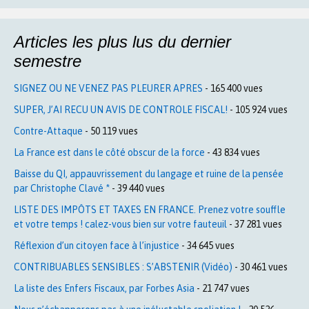
Articles les plus lus du dernier
semestre
SIGNEZ OU NE VENEZ PAS PLEURER APRES
- 165 400 vues
SUPER, J’AI RECU UN AVIS DE CONTROLE FISCAL!
- 105 924 vues
Contre-Attaque
- 50 119 vues
La France est dans le côté obscur de la force
- 43 834 vues
Baisse du QI, appauvrissement du langage et ruine de la pensée
par Christophe Clavé *
- 39 440 vues
LISTE DES IMPÔTS ET TAXES EN FRANCE. Prenez votre souffle
et votre temps ! calez-vous bien sur votre fauteuil
- 37 281 vues
Réflexion d’un citoyen face à l’injustice
- 34 645 vues
CONTRIBUABLES SENSIBLES : S’ABSTENIR (Vidéo)
- 30 461 vues
La liste des Enfers Fiscaux, par Forbes Asia
- 21 747 vues