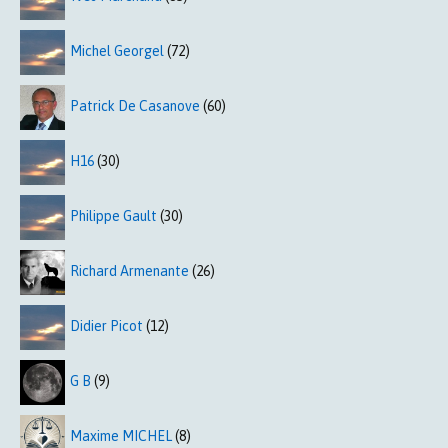
Michel Georgel
(72)
Patrick De Casanove
(60)
H16
(30)
Philippe Gault
(30)
Richard Armenante
(26)
Didier Picot
(12)
G B
(9)
Maxime MICHEL
(8)