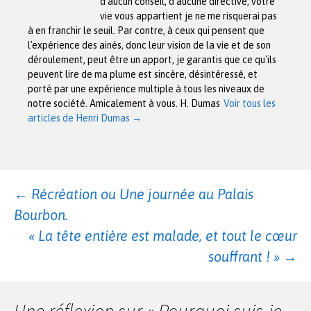
d'aucun conseil, d'aucune directive, votre
vie vous appartient je ne me risquerai pas
à en franchir le seuil. Par contre, à ceux qui pensent que
l'expérience des ainés, donc leur vision de la vie et de son
déroulement, peut être un apport, je garantis que ce qu'ils
peuvent lire de ma plume est sincère, désintéressé, et
porté par une expérience multiple à tous les niveaux de
notre société. Amicalement à vous. H. Dumas
Voir tous les
articles de Henri Dumas
→
Navigation
←
Récréation ou Une journée au Palais
Bourbon.
des
« La tête entière est malade, et tout le cœur
souffrant ! »
→
articles
Une réflexion sur «
Pourquoi suis-je