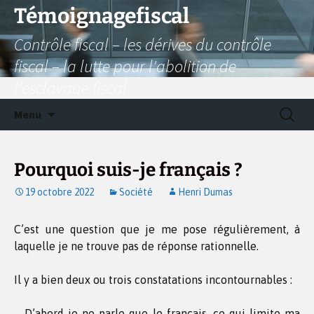
Aller
Témoignagefiscal
au
Contrôle fiscal – les dérives du contrôle
contenu
fiscal – la lutte pour l'abolition de
l'esclavage fiscal
Recherc
Menu
Pourquoi suis-je français ?
19 octobre 2022
Société
Henri Dumas
C’est une question que je me pose régulièrement, à
laquelle je ne trouve pas de réponse rationnelle.
Il y a bien deux ou trois constatations incontournables :
– D’abord je ne parle que le français, ce qui limite ma