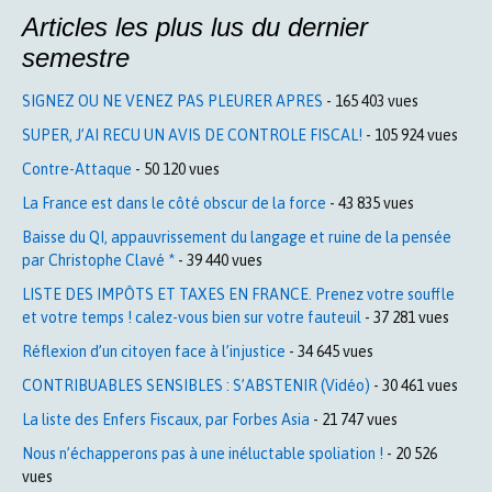
Articles les plus lus du dernier
semestre
SIGNEZ OU NE VENEZ PAS PLEURER APRES
- 165 403 vues
SUPER, J’AI RECU UN AVIS DE CONTROLE FISCAL!
- 105 924 vues
Contre-Attaque
- 50 120 vues
La France est dans le côté obscur de la force
- 43 835 vues
Baisse du QI, appauvrissement du langage et ruine de la pensée
par Christophe Clavé *
- 39 440 vues
LISTE DES IMPÔTS ET TAXES EN FRANCE. Prenez votre souffle
et votre temps ! calez-vous bien sur votre fauteuil
- 37 281 vues
Réflexion d’un citoyen face à l’injustice
- 34 645 vues
CONTRIBUABLES SENSIBLES : S’ABSTENIR (Vidéo)
- 30 461 vues
La liste des Enfers Fiscaux, par Forbes Asia
- 21 747 vues
Nous n’échapperons pas à une inéluctable spoliation !
- 20 526
vues