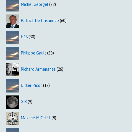
Michel Georgel
(72)
Patrick De Casanove
(60)
H16
(30)
Philippe Gault
(30)
Richard Armenante
(26)
Didier Picot
(12)
G B
(9)
Maxime MICHEL
(8)