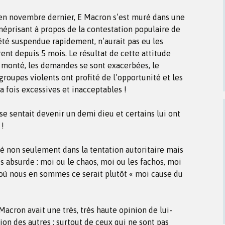
en novembre dernier, E Macron s’est muré dans une
méprisant à propos de la contestation populaire de
t été suspendue rapidement, n’aurait pas eu les
nt depuis 5 mois. Le résultat de cette attitude
t monté, les demandes se sont exacerbées, le
roupes violents ont profité de l’opportunité et les
a fois excessives et inacceptables !
 se sentait devenir un demi dieu et certains lui ont
 !
mbé non seulement dans la tentation autoritaire mais
s absurde : moi ou le chaos, moi ou les fachos, moi
 où nous en sommes ce serait plutôt « moi cause du
acron avait une très, très haute opinion de lui-
n des autres ; surtout de ceux qui ne sont pas