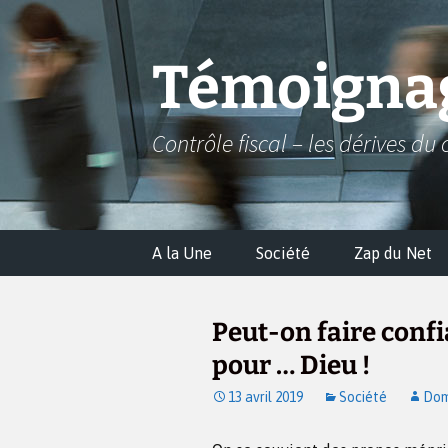
Aller
au
contenu
Témoignag
Contrôle fiscal – les dérives du 
A la Une
Société
Zap du Net
Peut-on faire confi
pour … Dieu !
13 avril 2019
Société
Dom