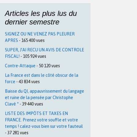
Articles les plus lus du
dernier semestre
SIGNEZ OU NE VENEZ PAS PLEURER
APRES
- 165 400 vues
SUPER, J’AI RECU UN AVIS DE CONTROLE
FISCAL!
- 105 924 vues
Contre-Attaque
- 50 120 vues
La France est dans le côté obscur de la
force
- 43 834 vues
Baisse du QI, appauvrissement du langage
et ruine de la pensée par Christophe
Clavé *
- 39 440 vues
LISTE DES IMPÔTS ET TAXES EN
FRANCE. Prenez votre souffle et votre
temps ! calez-vous bien sur votre fauteuil
- 37 281 vues