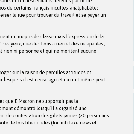
sants et condescendants délivrés par notre
os de certains français incultes, analphabètes,
averser la rue pour trouver du travail et se payer un
ment un mépris de classe mais l’expression de la
à ses yeux, que des bons à rien et des incapables ;
t rien ni personne et qui ne méritent aucune
oger sur la raison de pareilles attitudes et
r lesquels il est censé agir et qui ont même peut-
net que E Macron ne supportait pas la
lement démontré lorsqu’il a organisé une
t de contestation des gilets jaunes (20 personnes
te de lois liberticides (loi anti fake news et