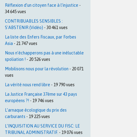
Réflexion d’un citoyen face à l’injustice
-
34 645 vues
CONTRIBUABLES SENSIBLES :
S’ABSTENIR (Vidéo)
- 30 461 vues
La liste des Enfers Fiscaux, par Forbes
Asia
- 21 747 vues
Nous n’échapperons pas à une inéluctable
spoliation !
- 20 526 vues
Mobilisons nous pour la révolution
- 20 071
vues
La vérité nous rend libre
- 19 790 vues
La Justice Française 37ème sur 43 pays
européens ?!
- 19 746 vues
L’arnaque écologique du prix des
carburants
- 19 225 vues
L’INQUISITION AU SERVICE DU FISC: LE
TRIBUNAL ADMINISTRATIF.
- 19 076 vues