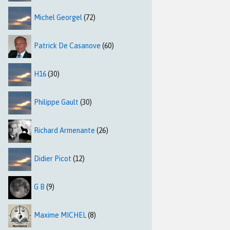
Michel Georgel
(72)
Patrick De Casanove
(60)
H16
(30)
Philippe Gault
(30)
Richard Armenante
(26)
Didier Picot
(12)
G B
(9)
Maxime MICHEL
(8)