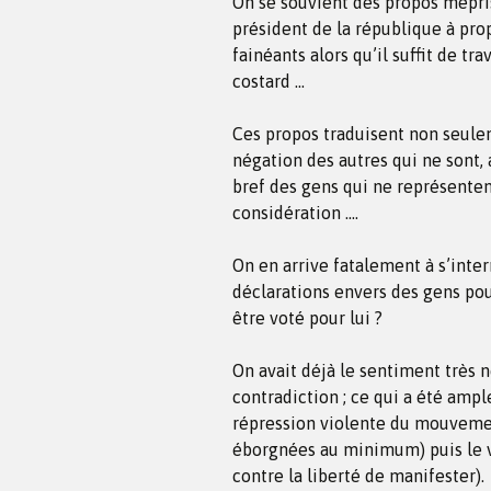
On se souvient des propos mépri
président de la république à prop
fainéants alors qu’il suffit de tr
costard …
Ces propos traduisent non seule
négation des autres qui ne sont, 
bref des gens qui ne représenten
considération ….
On en arrive fatalement à s’interr
déclarations envers des gens pou
être voté pour lui ?
On avait déjà le sentiment très 
contradiction ; ce qui a été amp
répression violente du mouvemen
éborgnées au minimum) puis le vo
contre la liberté de manifester).