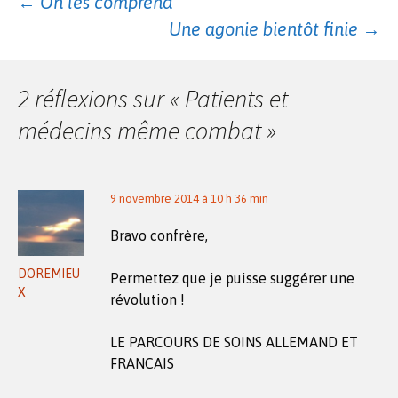
Navigation
←
On les comprend
Une agonie bientôt finie
→
des
2 réflexions sur «
Patients et
articles
médecins même combat
»
9 novembre 2014 à 10 h 36 min
Bravo confrère,
DOREMIEU
Permettez que je puisse suggérer une
X
révolution !
LE PARCOURS DE SOINS ALLEMAND ET
FRANCAIS