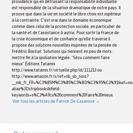
providence qui en détruisant la responsabilité individuelle
est responsable de la situation dramatique de notre pays. Il
prouve que dans la vie en société le libre choix est supérieur
à la contrainte. C’est vrai dans le domaine économique
comme dans celui de la protection sociale, en particulier de
la santé et de l’assistance à autrui. Pour sortir la France de
la crise économique et de confiance qu’elle traverse il
propose des solutions nouvelles inspirées de la pensée de
Frédéric Bastiat. Solutions qui tiennent en peu de mots :
mettre fin à la spoliation légale. "Sécu comment faire
mieux" Éditions Tatamis
http://www.tatamis.fr/virtuelle.php/id/111213 ou
http://www.amazon.fr/s/ref=nb_sb_noss?
__mk_fr_FR=%C3%85M%C3%85%C5%BD%C3%95%C3%91&url=sea
alias%3Dstripbooks&field-
keywords=s%C3%A9cu%20comment%20faire%20mieux
Voir tous les articles de Patrick De Casanove
→