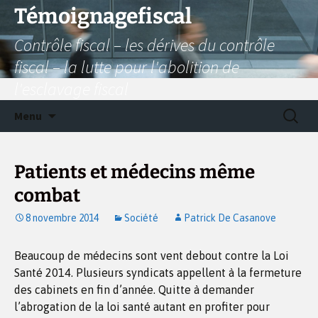
Aller
Témoignagefiscal
au
Contrôle fiscal – les dérives du contrôle
contenu
fiscal – la lutte pour l'abolition de
l'esclavage fiscal
Recherc
Menu
Patients et médecins même
combat
8 novembre 2014
Société
Patrick De Casanove
Beaucoup de médecins sont vent debout contre la Loi
Santé 2014. Plusieurs syndicats appellent à la fermeture
des cabinets en fin d’année. Quitte à demander
l’abrogation de la loi santé autant en profiter pour