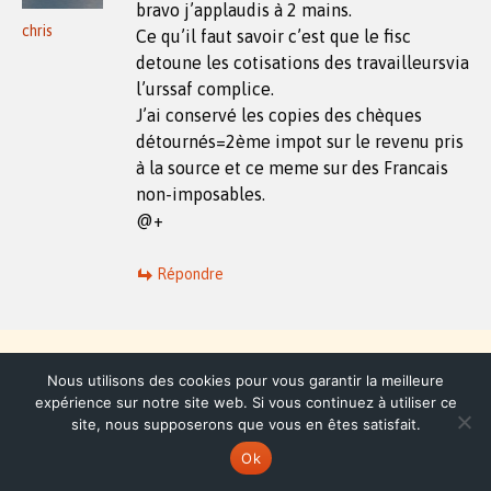
bravo j’applaudis à 2 mains.
chris
Ce qu’il faut savoir c’est que le fisc
detoune les cotisations des travailleursvia
l’urssaf complice.
J’ai conservé les copies des chèques
détournés=2ème impot sur le revenu pris
à la source et ce meme sur des Francais
non-imposables.
@+
Répondre
Nous utilisons des cookies pour vous garantir la meilleure
Laisser un commentaire
expérience sur notre site web. Si vous continuez à utiliser ce
site, nous supposerons que vous en êtes satisfait.
Ok
Votre adresse e-mail ne sera pas publiée.
Les champs
obligatoires sont indiqués avec
*