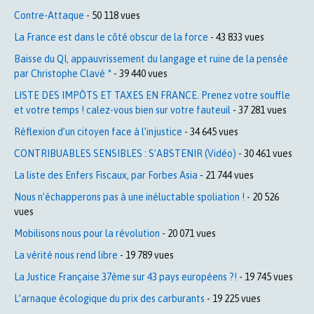
Contre-Attaque
- 50 118 vues
La France est dans le côté obscur de la force
- 43 833 vues
Baisse du QI, appauvrissement du langage et ruine de la pensée
par Christophe Clavé *
- 39 440 vues
LISTE DES IMPÔTS ET TAXES EN FRANCE. Prenez votre souffle
et votre temps ! calez-vous bien sur votre fauteuil
- 37 281 vues
Réflexion d’un citoyen face à l’injustice
- 34 645 vues
CONTRIBUABLES SENSIBLES : S’ABSTENIR (Vidéo)
- 30 461 vues
La liste des Enfers Fiscaux, par Forbes Asia
- 21 744 vues
Nous n’échapperons pas à une inéluctable spoliation !
- 20 526
vues
Mobilisons nous pour la révolution
- 20 071 vues
La vérité nous rend libre
- 19 789 vues
La Justice Française 37ème sur 43 pays européens ?!
- 19 745 vues
L’arnaque écologique du prix des carburants
- 19 225 vues