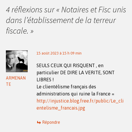
des
4 réflexions sur «
Notaires et Fisc unis
dans l’établissement de la terreur
articles
fiscale.
»
15 août 2023 à 15 h 09 min
SEULS CEUX QUI RISQUENT , en
particulier DE DIRE LA VERITE, SONT
ARMENAN
LIBRES !
TE
Le clientélisme français des
administrations qui ruine la France =
http://injustice.blog.free.fr/public/Le_cli
entelisme_francais.jpg
Répondre