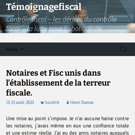
Aller
Témoignagefiscal
au
Contrôle fiscal – les dérives du contrôle
contenu
fiscal – la lutte pour l'abolition de
l'esclavage fiscal
Recherc
Menu
Notaires et Fisc unis dans
l’établissement de la terreur
fiscale.
15 août 2023
Société
Henri Dumas
Une mise au point s’impose. Je n’ai aucune haine contre
les notaires, j’avais même en eux une confiance totale
et une estime réelle. J’ai eu des amis notaires auxquels