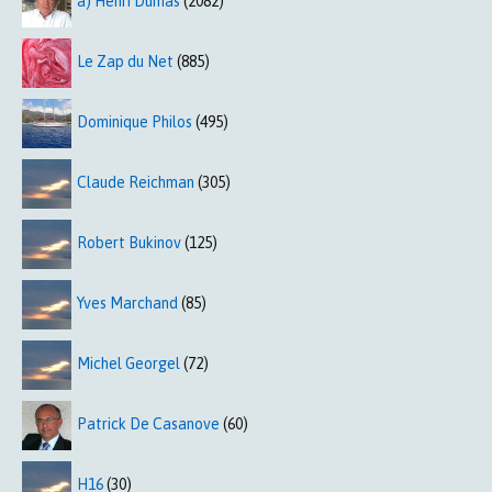
a) Henri Dumas
(2082)
Le Zap du Net
(885)
Dominique Philos
(495)
Claude Reichman
(305)
Robert Bukinov
(125)
Yves Marchand
(85)
Michel Georgel
(72)
Patrick De Casanove
(60)
H16
(30)