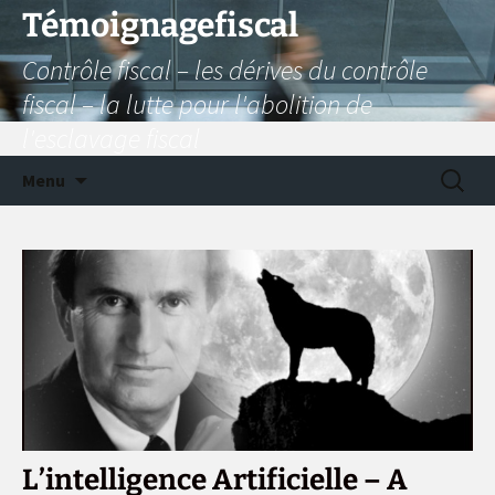
Aller
Témoignagefiscal
au
Contrôle fiscal – les dérives du contrôle
contenu
fiscal – la lutte pour l'abolition de
l'esclavage fiscal
Recherc
Menu
L’intelligence Artificielle – A