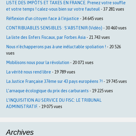
LISTE DES IMPÔTS ET TAXES EN FRANCE. Prenez votre souffle
et votre temps ! calez-vous bien sur votre fauteuil
- 37 281 vues
Réflexion d’un citoyen face à l’injustice
- 34 645 vues
CONTRIBUABLES SENSIBLES : S’ABSTENIR (Vidéo)
- 30 460 vues
La liste des Enfers Fiscaux, par Forbes Asia
- 21 743 vues
Nous n’échapperons pas à une inéluctable spoliation !
- 20 526
vues
Mobilisons nous pour la révolution
- 20 071 vues
La vérité nous rend libre
- 19 789 vues
La Justice Française 37ème sur 43 pays européens ?!
- 19 745 vues
L’arnaque écologique du prix des carburants
- 19 225 vues
L’INQUISITION AU SERVICE DU FISC: LE TRIBUNAL
ADMINISTRATIF.
- 19 075 vues
Archives