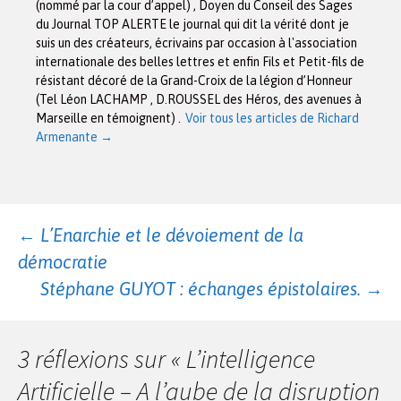
(nommé par la cour d’appel) , Doyen du Conseil des Sages
du Journal TOP ALERTE le journal qui dit la vérité dont je
suis un des créateurs, écrivains par occasion à l'association
internationale des belles lettres et enfin Fils et Petit-fils de
résistant décoré de la Grand-Croix de la légion d’Honneur
(Tel Léon LACHAMP , D.ROUSSEL des Héros, des avenues à
Marseille en témoignent) .
Voir tous les articles de Richard
Armenante
→
Navigation
←
L’Enarchie et le dévoiement de la
démocratie
des
Stéphane GUYOT : échanges épistolaires.
→
articles
3 réflexions sur «
L’intelligence
Artificielle – A l’aube de la disruption