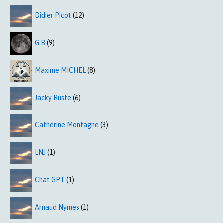
Didier Picot
(12)
G B
(9)
Maxime MICHEL
(8)
Jacky Ruste
(6)
Catherine Montagne
(3)
LNJ
(1)
Chat GPT
(1)
Arnaud Nymes
(1)