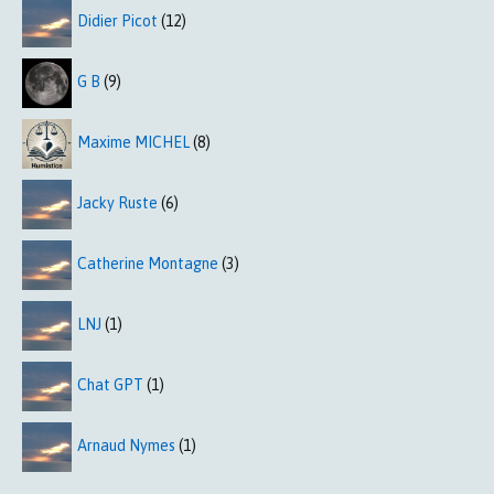
Didier Picot
(12)
G B
(9)
Maxime MICHEL
(8)
Jacky Ruste
(6)
Catherine Montagne
(3)
LNJ
(1)
Chat GPT
(1)
Arnaud Nymes
(1)