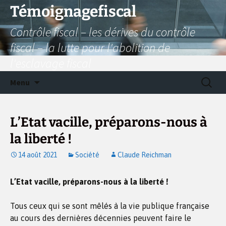
Aller
Témoignagefiscal
au
Contrôle fiscal – les dérives du contrôle
contenu
fiscal – la lutte pour l'abolition de
l'esclavage fiscal
Recherc
Menu
L’Etat vacille, préparons-nous à
la liberté !
14 août 2021
Société
Claude Reichman
L’Etat vacille, préparons-nous à la liberté !
Tous ceux qui se sont mêlés à la vie publique française
au cours des dernières décennies peuvent faire le