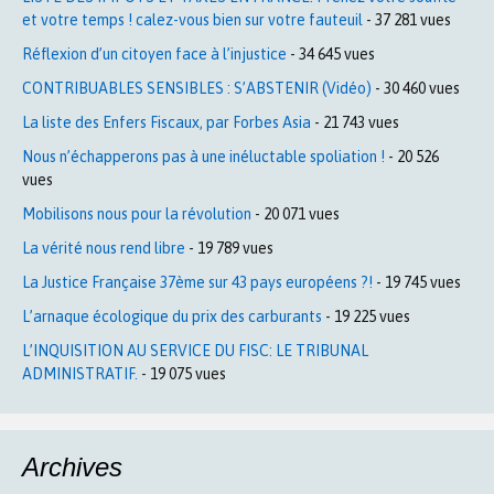
et votre temps ! calez-vous bien sur votre fauteuil
- 37 281 vues
Réflexion d’un citoyen face à l’injustice
- 34 645 vues
CONTRIBUABLES SENSIBLES : S’ABSTENIR (Vidéo)
- 30 460 vues
La liste des Enfers Fiscaux, par Forbes Asia
- 21 743 vues
Nous n’échapperons pas à une inéluctable spoliation !
- 20 526
vues
Mobilisons nous pour la révolution
- 20 071 vues
La vérité nous rend libre
- 19 789 vues
La Justice Française 37ème sur 43 pays européens ?!
- 19 745 vues
L’arnaque écologique du prix des carburants
- 19 225 vues
L’INQUISITION AU SERVICE DU FISC: LE TRIBUNAL
ADMINISTRATIF.
- 19 075 vues
Archives