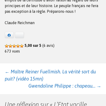
emplis de la certitude d’avoir raison au regard de leurs
principes et de leur histoire. Le peuple français ne fera
pas exception à la règle. Préparons-nous !
Claude Reichman
Facebook
Bluesky
5,00 sur 5
(6 avis)
673 vues
Navigation
←
Maître Reiner Fuellmish. La vérité sort du
puit? (vidéo 15mn)
des
Gwendoline Philippe : chapeau…
→
articles
Une réflexion sur «
L’Etat vacille,