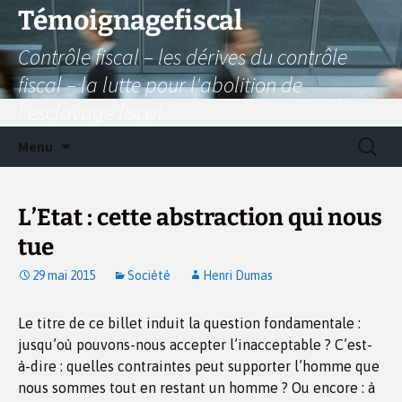
Aller
Témoignagefiscal
au
Contrôle fiscal – les dérives du contrôle
contenu
fiscal – la lutte pour l'abolition de
l'esclavage fiscal
Recherc
Menu
L’Etat : cette abstraction qui nous
tue
29 mai 2015
Société
Henri Dumas
Le titre de ce billet induit la question fondamentale :
jusqu’où pouvons-nous accepter l’inacceptable ? C’est-
à-dire : quelles contraintes peut supporter l’homme que
nous sommes tout en restant un homme ? Ou encore : à