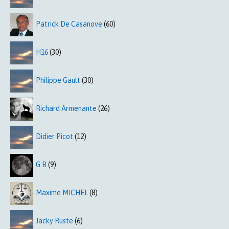
Patrick De Casanove
(60)
H16
(30)
Philippe Gault
(30)
Richard Armenante
(26)
Didier Picot
(12)
G B
(9)
Maxime MICHEL
(8)
Jacky Ruste
(6)