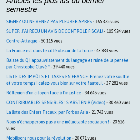
Articles les plus lus du dernier
semestre
SIGNEZ OU NE VENEZ PAS PLEURER APRES
- 165 325 vues
SUPER, J’AI RECU UN AVIS DE CONTROLE FISCAL!
- 105 924 vues
Contre-Attaque
- 50 115 vues
La France est dans le côté obscur de la force
- 43 833 vues
Baisse du QI, appauvrissement du langage et ruine de la pensée
par Christophe Clavé *
- 39 440 vues
LISTE DES IMPÔTS ET TAXES EN FRANCE. Prenez votre souffle
et votre temps ! calez-vous bien sur votre fauteuil
- 37 281 vues
Réflexion d’un citoyen face à l’injustice
- 34 645 vues
CONTRIBUABLES SENSIBLES : S’ABSTENIR (Vidéo)
- 30 460 vues
La liste des Enfers Fiscaux, par Forbes Asia
- 21 743 vues
Nous n’échapperons pas à une inéluctable spoliation !
- 20 526
vues
Mobilisons nous pour la révolution
- 20 071 vues