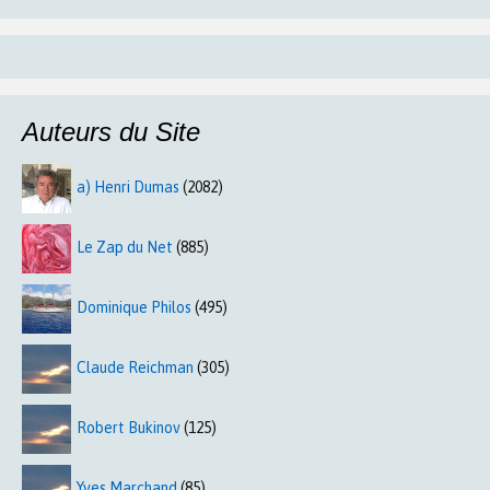
Auteurs du Site
a) Henri Dumas
(2082)
Le Zap du Net
(885)
Dominique Philos
(495)
Claude Reichman
(305)
Robert Bukinov
(125)
Yves Marchand
(85)