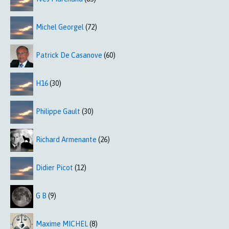
Michel Georgel
(72)
Patrick De Casanove
(60)
H16
(30)
Philippe Gault
(30)
Richard Armenante
(26)
Didier Picot
(12)
G B
(9)
Maxime MICHEL
(8)