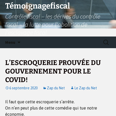
Aller
Témoignagefiscal
au
Contrôle fiscal – les dérives du contrôle
contenu
fiscal – la lutte pour l'abolition de
l'esclavage fiscal
Recherc
Menu
L’ESCROQUERIE PROUVÉE DU
GOUVERNEMENT POUR LE
COVID!
6 septembre 2020
Zap du Net
Le Zap du Net
Il faut que cette escroquerie s’arrête.
On n’en peut plus de cette comédie qui tue notre
économie.