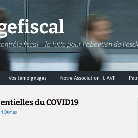
efiscal
contrôle fiscal – la lutte pour l'abolition de l'esc
Vos témoignages
Notre Association : L’AVF
Pal
sentielles du COVID19
ri Dumas