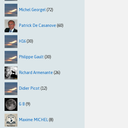
Michel Georgel
(72)
Patrick De Casanove
(60)
H16
(30)
Philippe Gault
(30)
Richard Armenante
(26)
Didier Picot
(12)
G B
(9)
Maxime MICHEL
(8)