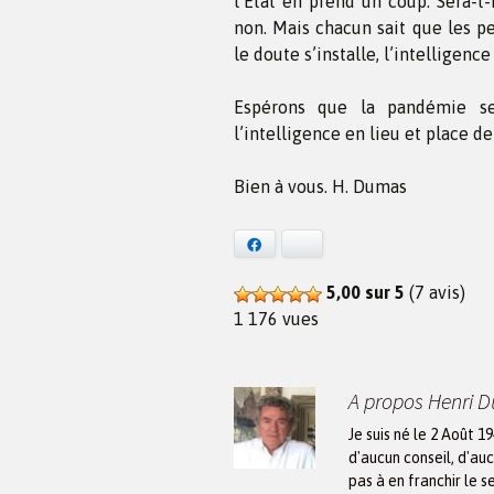
l’Etat en prend un coup. Sera-t
non. Mais chacun sait que les pe
le doute s’installe, l’intelligenc
Espérons que la pandémie s
l’intelligence en lieu et place de 
Bien à vous. H. Dumas
Facebook
Bluesky
5,00 sur 5
(7 avis)
1 176 vues
A propos Henri 
Je suis né le 2 Août 1
d'aucun conseil, d'auc
pas à en franchir le s