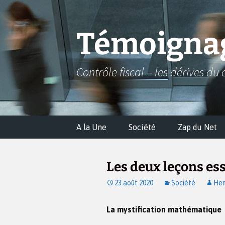
Aller
au
contenu
Témoignag
Contrôle fiscal – les dérives du 
A la Une
Société
Zap du Net
Les deux leçons es
23 août 2020
Société
Hen
La mystification mathématique