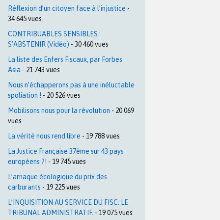
Réflexion d’un citoyen face à l’injustice
-
34 645 vues
CONTRIBUABLES SENSIBLES :
S’ABSTENIR (Vidéo)
- 30 460 vues
La liste des Enfers Fiscaux, par Forbes
Asia
- 21 743 vues
Nous n’échapperons pas à une inéluctable
spoliation !
- 20 526 vues
Mobilisons nous pour la révolution
- 20 069
vues
La vérité nous rend libre
- 19 788 vues
La Justice Française 37ème sur 43 pays
européens ?!
- 19 745 vues
L’arnaque écologique du prix des
carburants
- 19 225 vues
L’INQUISITION AU SERVICE DU FISC: LE
TRIBUNAL ADMINISTRATIF.
- 19 075 vues