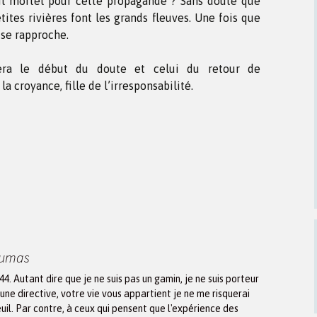
-il mortel pour cette propagande ? Sans doute que
tites rivières font les grands fleuves. Une fois que
e se rapproche.
era le début du doute et celui du retour de
la croyance, fille de l’irresponsabilité.
Dumas
944. Autant dire que je ne suis pas un gamin, je ne suis porteur
une directive, votre vie vous appartient je ne me risquerai
euil. Par contre, à ceux qui pensent que l'expérience des