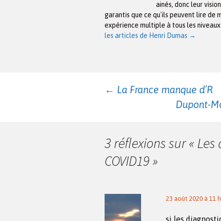
ainés, donc leur visio
garantis que ce qu'ils peuvent lire de 
expérience multiple à tous les niveau
les articles de Henri Dumas
→
Navigation
←
La France manque d’R
Dupont-Mor
des
3 réflexions sur «
Les 
articles
COVID19
»
23 août 2020 à 11 h
si les diagnost