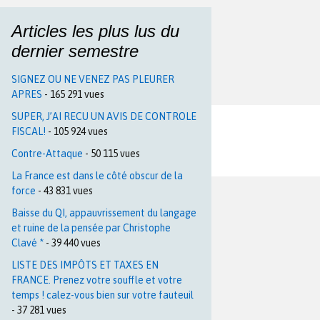
Articles les plus lus du
dernier semestre
SIGNEZ OU NE VENEZ PAS PLEURER
APRES
- 165 291 vues
SUPER, J’AI RECU UN AVIS DE CONTROLE
FISCAL!
- 105 924 vues
Contre-Attaque
- 50 115 vues
La France est dans le côté obscur de la
force
- 43 831 vues
Baisse du QI, appauvrissement du langage
et ruine de la pensée par Christophe
Clavé *
- 39 440 vues
LISTE DES IMPÔTS ET TAXES EN
FRANCE. Prenez votre souffle et votre
temps ! calez-vous bien sur votre fauteuil
- 37 281 vues