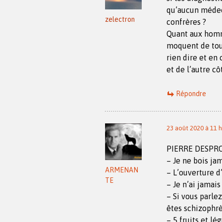
qu’aucun médec
zelectron
confrères ?
Quant aux homme
moquent de tou
rien dire et en
et de l’autre cô
Répondre
23 août 2020 à 11 h
PIERRE DESPROG
– Je ne bois ja
ARMENAN
– L’ouverture d’
TE
– Je n’ai jamais
– Si vous parlez
êtes schizophr
– 5 fruits et lé