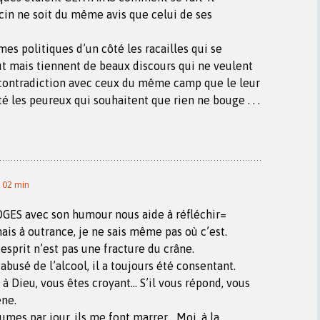
in ne soit du même avis que celui de ses
s politiques d’un côté les racailles qui se
t mais tiennent de beaux discours qui ne veulent
 contradiction avec ceux du même camp que le leur
té les peureux qui souhaitent que rien ne bouge . . .
 02 min
ES avec son humour nous aide à réfléchir=
mais à outrance, je ne sais même pas où c’est.
esprit n’est pas une fracture du crâne.
 abusé de l’alcool, il a toujours été consentant.
 à Dieu, vous êtes croyant… S’il vous répond, vous
ène.
gumes par jour, ils me font marrer… Moi, à la