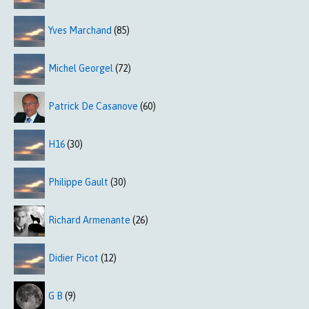
Yves Marchand
(85)
Michel Georgel
(72)
Patrick De Casanove
(60)
H16
(30)
Philippe Gault
(30)
Richard Armenante
(26)
Didier Picot
(12)
G B
(9)