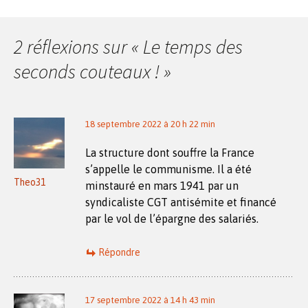
Navigation
des
2 réflexions sur «
Le temps des
seconds couteaux !
»
articles
18 septembre 2022 à 20 h 22 min
La structure dont souffre la France
s’appelle le communisme. Il a été
Theo31
minstauré en mars 1941 par un
syndicaliste CGT antisémite et financé
par le vol de l’épargne des salariés.
Répondre
17 septembre 2022 à 14 h 43 min