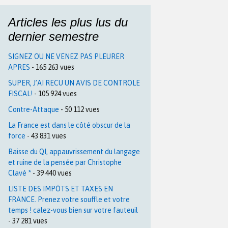
Articles les plus lus du
dernier semestre
SIGNEZ OU NE VENEZ PAS PLEURER
APRES
- 165 263 vues
SUPER, J’AI RECU UN AVIS DE CONTROLE
FISCAL!
- 105 924 vues
Contre-Attaque
- 50 112 vues
La France est dans le côté obscur de la
force
- 43 831 vues
Baisse du QI, appauvrissement du langage
et ruine de la pensée par Christophe
Clavé *
- 39 440 vues
LISTE DES IMPÔTS ET TAXES EN
FRANCE. Prenez votre souffle et votre
temps ! calez-vous bien sur votre fauteuil
- 37 281 vues