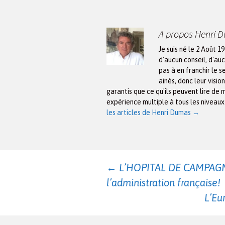
A propos Henri 
Je suis né le 2 Août 1
d'aucun conseil, d'auc
pas à en franchir le s
ainés, donc leur visio
garantis que ce qu'ils peuvent lire de 
expérience multiple à tous les niveau
les articles de Henri Dumas
→
Navigation
←
L’HOPITAL DE CAMPAGNE
l’administration française!
des
L’Eu