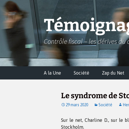
Aller
au
contenu
Témoignag
Contrôle fiscal – les dérives du 
A la Une
Société
Zap du Net
Le syndrome de St
29 mars 2020
Société
Hen
Sur le net, Charline D., sur le 
Stockholm.