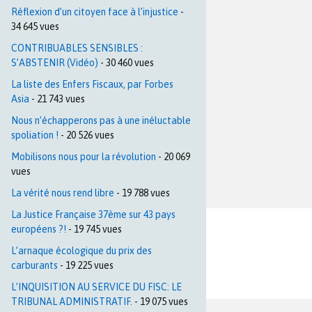
Réflexion d’un citoyen face à l’injustice
-
34 645 vues
CONTRIBUABLES SENSIBLES :
S’ABSTENIR (Vidéo)
- 30 460 vues
La liste des Enfers Fiscaux, par Forbes
Asia
- 21 743 vues
Nous n’échapperons pas à une inéluctable
spoliation !
- 20 526 vues
Mobilisons nous pour la révolution
- 20 069
vues
La vérité nous rend libre
- 19 788 vues
La Justice Française 37ème sur 43 pays
européens ?!
- 19 745 vues
L’arnaque écologique du prix des
carburants
- 19 225 vues
L’INQUISITION AU SERVICE DU FISC: LE
TRIBUNAL ADMINISTRATIF.
- 19 075 vues