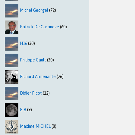
Michel Georgel
(72)
Patrick De Casanove
(60)
H16
(30)
Philippe Gault
(30)
Richard Armenante
(26)
Didier Picot
(12)
G B
(9)
Maxime MICHEL
(8)