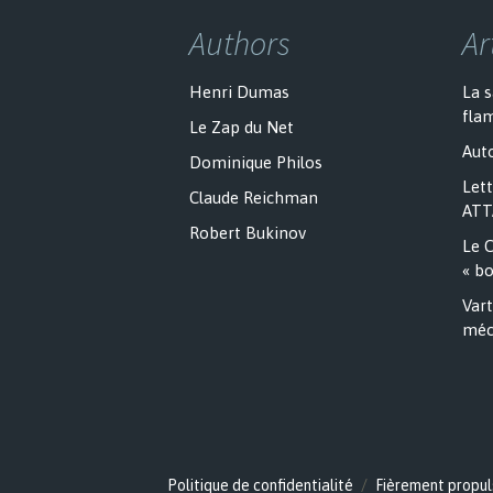
Authors
Ar
Henri Dumas
La 
fla
Le Zap du Net
Auto
Dominique Philos
Lett
Claude Reichman
ATT
Robert Bukinov
Le C
« bo
Vart
méc
Politique de confidentialité
Fièrement propul