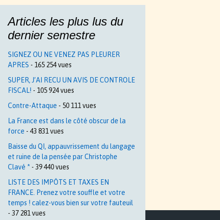
Articles les plus lus du
dernier semestre
SIGNEZ OU NE VENEZ PAS PLEURER
APRES
- 165 254 vues
SUPER, J’AI RECU UN AVIS DE CONTROLE
FISCAL!
- 105 924 vues
Contre-Attaque
- 50 111 vues
La France est dans le côté obscur de la
force
- 43 831 vues
Baisse du QI, appauvrissement du langage
et ruine de la pensée par Christophe
Clavé *
- 39 440 vues
LISTE DES IMPÔTS ET TAXES EN
FRANCE. Prenez votre souffle et votre
temps ! calez-vous bien sur votre fauteuil
- 37 281 vues