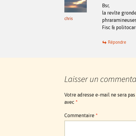
Bsr,
la revlte grond
chris
phraramineuses
Fisc & politoca
Répondre
Laisser un commenta
Votre adresse e-mail ne sera pas
avec
*
Commentaire
*