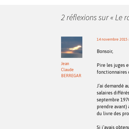
des
2 réflexions sur «
Le r
articles
14 novembre 2015 à
Bonsoir,
Jean
Pire les juges e
Claude
fonctionnaires 
BERREGAR
J’ai demandé au
salaires différé
septembre 1970 
prendre avant) 
du livre des pro
Si j’avais obten