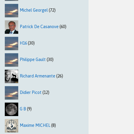
Michel Georgel
(72)
Patrick De Casanove
(60)
H16
(30)
Philippe Gault
(30)
Richard Armenante
(26)
Didier Picot
(12)
G B
(9)
Maxime MICHEL
(8)