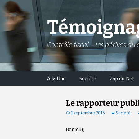
Aller
au
contenu
Témoignag
Contrôle fiscal – les dérives du 
A la Une
Société
Zap du Net
Le rapporteur public
1 septembre 2015
Société
Bonjour,