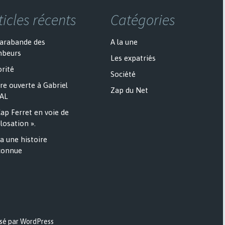
ticles récents
Catégories
sarabande des
A la une
mbeurs
Les expatriés
rité
Société
re ouverte à Gabriel
Zap du Net
AL
ap Ferret en voie de
losation ».
a une histoire
onnue
sé par WordPress