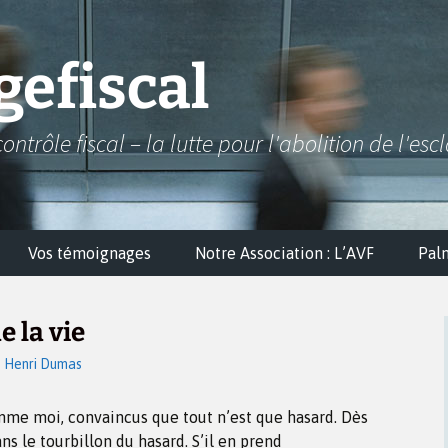
efiscal
contrôle fiscal – la lutte pour l'abolition de l'esc
Vos témoignages
Notre Association : L’AVF
Pal
e la vie
Henri Dumas
mme moi, convaincus que tout n’est que hasard. Dès
ns le tourbillon du hasard. S’il en prend