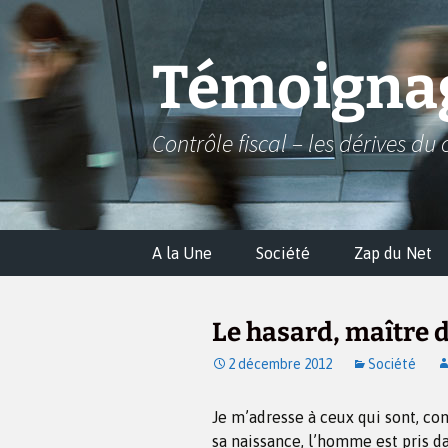
Aller
au
contenu
Témoignag
Contrôle fiscal – les dérives du 
A la Une
Société
Zap du Net
Le hasard, maître d
2 décembre 2012
Société
Je m’adresse à ceux qui sont, co
sa naissance, l’homme est pris da