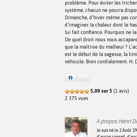
problème. Pour éviter les tricher
système, chacun ne pourra dispos
Dimanche, d’hiver même pas com
d’imaginer la chaleur dont le hasa
lui fait confiance. Pourquoi ne l
De quel droit nous nous accaparer
que la maîtrise du malheur ? L’a
est le début de la sagesse, la lim
véhicule. Bien cordialement. H.
Facebook
Bluesky
5,00 sur 5
(1 avis)
2 375 vues
A propos Henri 
Je suis né le 2 Août 1
d'aucun conseil, d'auc