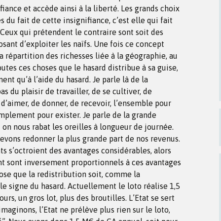
fiance et accède ainsi à la liberté. Les grands choix
s du fait de cette insignifiance, c’est elle qui fait
 Ceux qui prétendent le contraire sont soit des
osant d’exploiter les naïfs. Une fois ce concept
a répartition des richesses liée à la géographie, au
 toutes ces choses que le hasard distribue à sa guise,
nt qu’à l’aide du hasard. Je parle là de la
as du plaisir de travailler, de se cultiver, de
 d’aimer, de donner, de recevoir, l’ensemble pour
implement pour exister. Je parle de la grande
t on nous rabat les oreilles à longueur de journée.
 devons redonner la plus grande part de nos revenus.
ts s’octroient des avantages considérables, alors
ent sont inversement proportionnels à ces avantages
pose que la redistribution soit, comme la
 le signe du hasard. Actuellement le loto réalise 1,5
urs, un gros lot, plus des broutilles. L’Etat se sert
aginons, l’Etat ne prélève plus rien sur le loto,