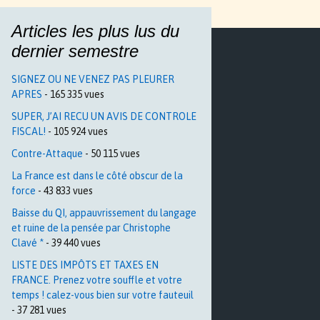
Articles les plus lus du
dernier semestre
SIGNEZ OU NE VENEZ PAS PLEURER
APRES
- 165 335 vues
SUPER, J’AI RECU UN AVIS DE CONTROLE
FISCAL!
- 105 924 vues
Contre-Attaque
- 50 115 vues
La France est dans le côté obscur de la
force
- 43 833 vues
Baisse du QI, appauvrissement du langage
et ruine de la pensée par Christophe
Clavé *
- 39 440 vues
LISTE DES IMPÔTS ET TAXES EN
FRANCE. Prenez votre souffle et votre
temps ! calez-vous bien sur votre fauteuil
- 37 281 vues