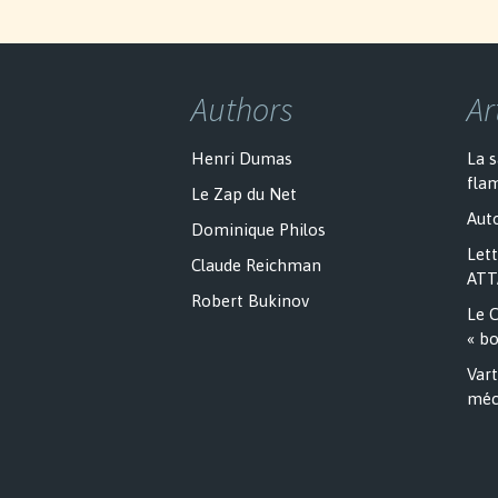
Authors
Ar
Henri Dumas
La 
fla
Le Zap du Net
Auto
Dominique Philos
Lett
Claude Reichman
ATT
Robert Bukinov
Le C
« bo
Vart
méc