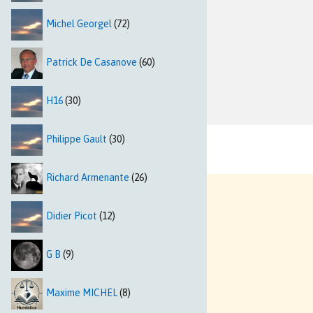
Michel Georgel
(72)
Patrick De Casanove
(60)
H16
(30)
Philippe Gault
(30)
Richard Armenante
(26)
Didier Picot
(12)
G B
(9)
Maxime MICHEL
(8)