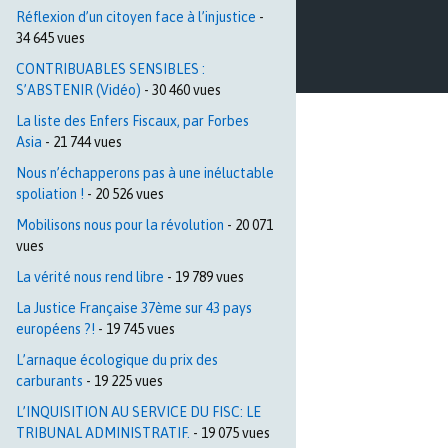
Réflexion d’un citoyen face à l’injustice
-
34 645 vues
CONTRIBUABLES SENSIBLES :
S’ABSTENIR (Vidéo)
- 30 460 vues
La liste des Enfers Fiscaux, par Forbes
Asia
- 21 744 vues
Nous n’échapperons pas à une inéluctable
spoliation !
- 20 526 vues
Mobilisons nous pour la révolution
- 20 071
vues
La vérité nous rend libre
- 19 789 vues
La Justice Française 37ème sur 43 pays
européens ?!
- 19 745 vues
L’arnaque écologique du prix des
carburants
- 19 225 vues
L’INQUISITION AU SERVICE DU FISC: LE
TRIBUNAL ADMINISTRATIF.
- 19 075 vues