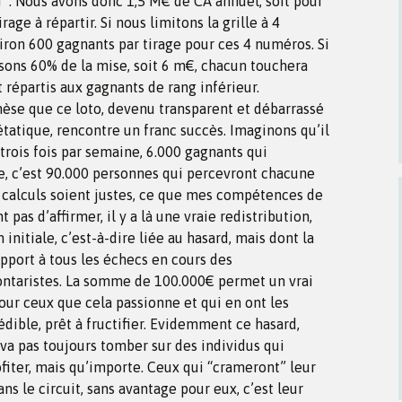
”. Nous avons donc 1,5 M€ de CA annuel, soit pour
rage à répartir. Si nous limitons la grille à 4
iron 600 gagnants par tirage pour ces 4 numéros. Si
sons 60% de la mise, soit 6 m€, chacun touchera
 répartis aux gagnants de rang inférieur.
èse que ce loto, devenu transparent et débarrassé
tatique, rencontre un franc succès. Imaginons qu’il
 trois fois par semaine, 6.000 gagnants qui
e, c’est 90.000 personnes qui percevront chacune
 calculs soient justes, ce que mes compétences de
s d’affirmer, il y a là une vraie redistribution,
initiale, c’est-à-dire liée au hasard, mais dont la
apport à tous les échecs en cours des
lontaristes. La somme de 100.000€ permet un vrai
ur ceux que cela passionne et qui en ont les
dible, prêt à fructifier. Evidemment ce hasard,
va pas toujours tomber sur des individus qui
rofiter, mais qu’importe. Ceux qui “crameront” leur
ns le circuit, sans avantage pour eux, c’est leur