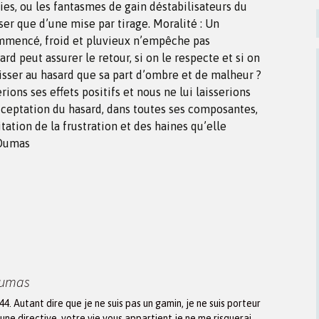
ies, ou les fantasmes de gain déstabilisateurs du
er que d’une mise par tirage. Moralité : Un
mencé, froid et pluvieux n’empêche pas
rd peut assurer le retour, si on le respecte et si on
aisser au hasard que sa part d’ombre et de malheur ?
ions ses effets positifs et nous ne lui laisserions
cceptation du hasard, dans toutes ses composantes,
itation de la frustration et des haines qu’elle
 Dumas
Dumas
944. Autant dire que je ne suis pas un gamin, je ne suis porteur
une directive, votre vie vous appartient je ne me risquerai