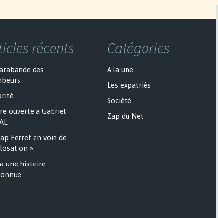
ticles récents
Catégories
sarabande des
A la une
mbeurs
Les expatriés
rité
Société
re ouverte à Gabriel
Zap du Net
AL
ap Ferret en voie de
losation ».
a une histoire
onnue