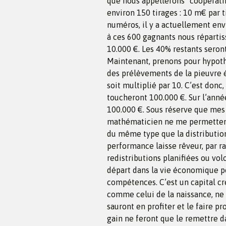
que nous appellerons “coopératif
environ 150 tirages : 10 m€ par ti
numéros, il y a actuellement env
à ces 600 gagnants nous répartis
10.000 €. Les 40% restants seront
Maintenant, prenons pour hypoth
des prélèvements de la pieuvre é
soit multiplié par 10. C’est donc,
toucheront 100.000 €. Sur l’anné
100.000 €. Sous réserve que mes
mathématicien ne me permettent pa
du même type que la distribution 
performance laisse rêveur, par r
redistributions planifiées ou vo
départ dans la vie économique po
compétences. C’est un capital cré
comme celui de la naissance, ne 
sauront en profiter et le faire p
gain ne feront que le remettre da