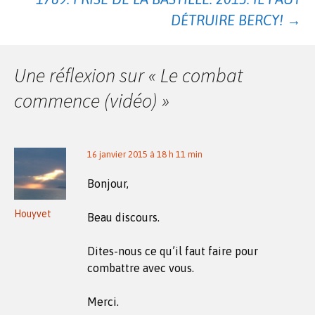
des
DÉTRUIRE BERCY!
→
articles
Une réflexion sur «
Le combat
commence (vidéo)
»
16 janvier 2015 à 18 h 11 min
Bonjour,
Houyvet
Beau discours.
Dites-nous ce qu’il faut faire pour
combattre avec vous.
Merci.