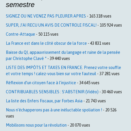
semestre
SIGNEZ OU NE VENEZ PAS PLEURER APRES
- 165 318 vues
SUPER, J’AI RECU UN AVIS DE CONTROLE FISCAL!
- 105 924 vues
Contre-Attaque
- 50 115 vues
La France est dans le côté obscur de la force
- 43 831 vues
Baisse du QI, appauvrissement du langage et ruine de la pensée
par Christophe Clavé *
- 39 440 vues
LISTE DES IMPÔTS ET TAXES EN FRANCE. Prenez votre souffle
et votre temps ! calez-vous bien sur votre fauteuil
- 37 281 vues
Réflexion d’un citoyen face à l’injustice
- 34 645 vues
CONTRIBUABLES SENSIBLES : S’ABSTENIR (Vidéo)
- 30 460 vues
La liste des Enfers Fiscaux, par Forbes Asia
- 21 743 vues
Nous n’échapperons pas à une inéluctable spoliation !
- 20 526
vues
Mobilisons nous pour la révolution
- 20 070 vues