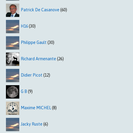
Patrick De Casanove
(60)
H16
(30)
Philippe Gault
(30)
Richard Armenante
(26)
Didier Picot
(12)
G B
(9)
Maxime MICHEL
(8)
Jacky Ruste
(6)