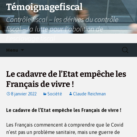
Aller
Témoignagefiscal
au
Contrôle fiscal – les dérives du contrôle
contenu
fiscal – la lutte pour l'abolition de
l'esclavage fiscal
Recherc
Menu
Le cadavre de l’Etat empêche les
Français de vivre !
8 janvier 2022
Société
Claude Reichman
Le cadavre de l’Etat empêche les Français de vivre !
Les Français commencent à comprendre que le Covid
n’est pas un problème sanitaire, mais une guerre de