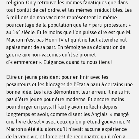
religion. On y retrouve les mêmes fanatiques que dans
tout conflit de cet ordre, et les mêmes irréductibles. Les
5 millions de non vaccinés représentent le même
pourcentage de la population que le « parti protestant »
e
au 16
siècle. Et le moins que l’on puisse dire est que M.
Macron n’est pas Henri IV et qu’il ne faut attendre nul
apaisement de sa part. En témoigne sa déclaration de
guerre aux non-vaccinés qu’il se promet
d’« emmerder ». Elégance, quand tu nous tiens !
Elire un jeune président pour en finir avec les
pesanteurs et les blocages de l’Etat a paru à certains une
bonne idée. Les faits démontrent leur erreur. Il ne suffit
pas d’être jeune pour être moderne. Et encore moins
pour diriger un pays. Il faut y avoir réfléchi depuis
longtemps et avoir, comme disent les Anglais, « mangé
une livre de sel » avec ceux qu’on prétend gouverner. M.
Macron a été élu alors qu’il n’avait aucune expérience
de la vraie vie, et force est de reconnaître qu’il n’en a