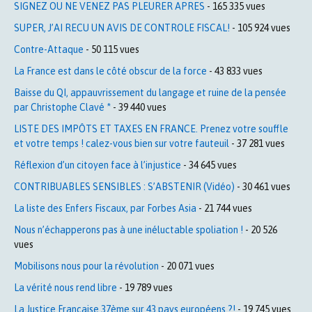
SIGNEZ OU NE VENEZ PAS PLEURER APRES
- 165 335 vues
SUPER, J’AI RECU UN AVIS DE CONTROLE FISCAL!
- 105 924 vues
Contre-Attaque
- 50 115 vues
La France est dans le côté obscur de la force
- 43 833 vues
Baisse du QI, appauvrissement du langage et ruine de la pensée
par Christophe Clavé *
- 39 440 vues
LISTE DES IMPÔTS ET TAXES EN FRANCE. Prenez votre souffle
et votre temps ! calez-vous bien sur votre fauteuil
- 37 281 vues
Réflexion d’un citoyen face à l’injustice
- 34 645 vues
CONTRIBUABLES SENSIBLES : S’ABSTENIR (Vidéo)
- 30 461 vues
La liste des Enfers Fiscaux, par Forbes Asia
- 21 744 vues
Nous n’échapperons pas à une inéluctable spoliation !
- 20 526
vues
Mobilisons nous pour la révolution
- 20 071 vues
La vérité nous rend libre
- 19 789 vues
La Justice Française 37ème sur 43 pays européens ?!
- 19 745 vues