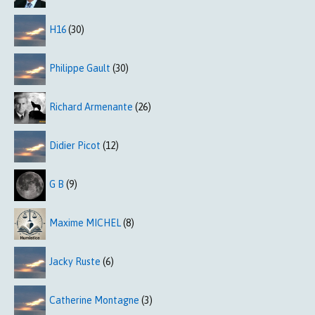
H16
(30)
Philippe Gault
(30)
Richard Armenante
(26)
Didier Picot
(12)
G B
(9)
Maxime MICHEL
(8)
Jacky Ruste
(6)
Catherine Montagne
(3)