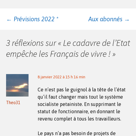
Navigation
←
Prévisions 2022 *
Aux abonnés
→
des
3 réflexions sur «
Le cadavre de l’Etat
empêche les Français de vivre !
»
articles
8 janvier 2022 à 15 h 16 min
Ce n’est pas le guignol à la tête de l’état
qu’il faut changer mais tout le système
Theo31
socialiste petainiste. En supprimant le
statut de fonctionnaire, en donnant le
revenu complet à tous les travailleurs.
Le pays n’a pas besoin de projets de