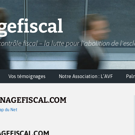
efiscal
contrôle fiscal – la lutte pour l'abolition de l'esc
Vos témoignages
Notre Association : L’AVF
Pal
GNAGEFISCAL.COM
ap du Net
AGEFISCAL.COM