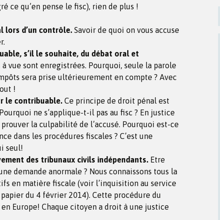
é ce qu’en pense le fisc), rien de plus !
l lors d’un contrôle.
Savoir de quoi on vous accuse
r.
able, s’il le souhaite, du débat oral et
 vue sont enregistrées. Pourquoi, seule la parole
impôts sera prise ultérieurement en compte ? Avec
out !
 le contribuable.
Ce principe de droit pénal est
ourquoi ne s’applique-t-il pas au fisc ? En justice
t prouver la culpabilité de l’accusé. Pourquoi est-ce
nce dans les procédures fiscales ? C’est une
i seul!
vement des tribunaux civils indépendants.
Etre
ce une demande anormale ? Nous connaissons tous la
fs en matière fiscale (voir l’inquisition au service
f, papier du 4 février 2014). Cette procédure du
e en Europe! Chaque citoyen a droit à une justice