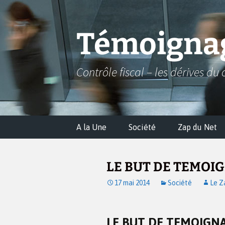
Aller
au
contenu
Témoignag
Contrôle fiscal – les dérives du 
A la Une
Société
Zap du Net
LE BUT DE TEMOI
17 mai 2014
Société
Le Z
LE BUT DE TEMOIGN