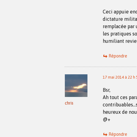
Ceci appuie enc
dictature milit
remplacée par 
les pratiques so
humiliant revie
Répondre
17 mai 2014 à 22 h 
Bsr,
Ah tout ces par
chris
contribuables…s
heureux de nou
@+
Répondre