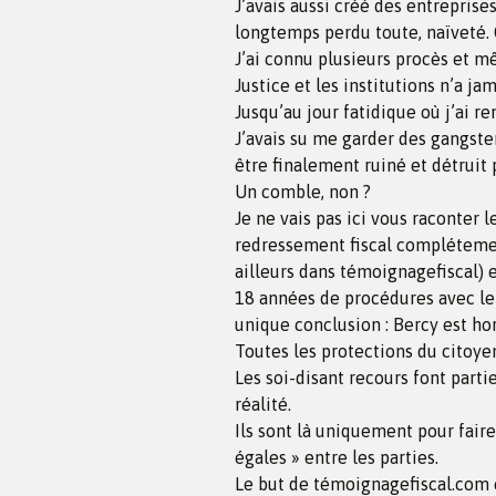
J’avais aussi créé des entreprises
longtemps perdu toute, naïveté. 
J’ai connu plusieurs procès et mê
Justice et les institutions n’a ja
Jusqu’au jour fatidique où j’ai ren
J’avais su me garder des gangster
être finalement ruiné et détruit p
Un comble, non ?
Je ne vais pas ici vous raconter
redressement fiscal complétement
ailleurs dans témoignagefiscal) e
18 années de procédures avec le 
unique conclusion : Bercy est hors
Toutes les protections du citoyen
Les soi-disant recours font parti
réalité.
Ils sont là uniquement pour fair
égales » entre les parties.
Le but de témoignagefiscal.com es