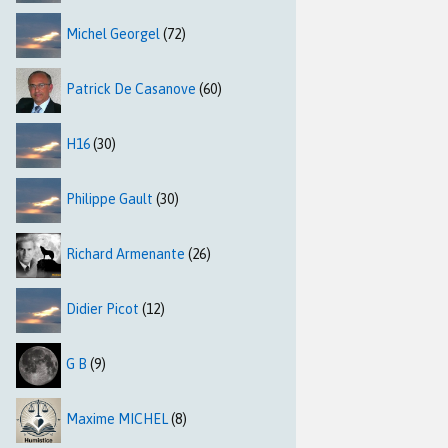
Michel Georgel
(72)
Patrick De Casanove
(60)
H16
(30)
Philippe Gault
(30)
Richard Armenante
(26)
Didier Picot
(12)
G B
(9)
Maxime MICHEL
(8)