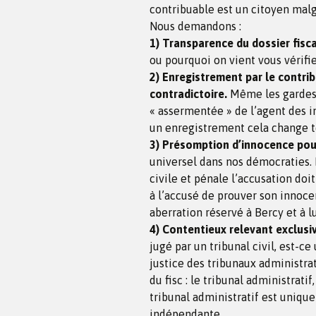
contribuable est un citoyen malgr
Nous demandons :
1) Transparence du dossier fisca
ou pourquoi on vient vous vérifie
2) Enregistrement par le contribu
contradictoire.
Même les gardes à
« assermentée » de l’agent des 
un enregistrement cela change t
3) Présomption d’innocence pour
universel dans nos démocraties. P
civile et pénale l’accusation doi
à l’accusé de prouver son innoce
aberration réservé à Bercy et à lu
4) Contentieux relevant exclusi
jugé par un tribunal civil, est-
justice des tribunaux administrati
du fisc : le tribunal administrati
tribunal administratif est uniqu
indépendante.