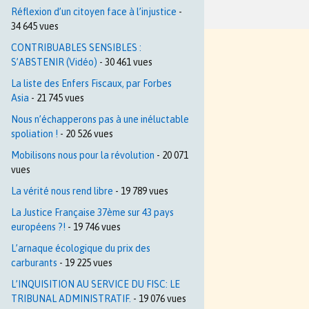
Réflexion d’un citoyen face à l’injustice
-
34 645 vues
CONTRIBUABLES SENSIBLES :
S’ABSTENIR (Vidéo)
- 30 461 vues
La liste des Enfers Fiscaux, par Forbes
Asia
- 21 745 vues
Nous n’échapperons pas à une inéluctable
spoliation !
- 20 526 vues
Mobilisons nous pour la révolution
- 20 071
vues
La vérité nous rend libre
- 19 789 vues
La Justice Française 37ème sur 43 pays
européens ?!
- 19 746 vues
L’arnaque écologique du prix des
carburants
- 19 225 vues
L’INQUISITION AU SERVICE DU FISC: LE
TRIBUNAL ADMINISTRATIF.
- 19 076 vues