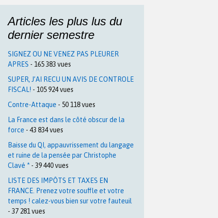
Articles les plus lus du
dernier semestre
SIGNEZ OU NE VENEZ PAS PLEURER
APRES
- 165 383 vues
SUPER, J’AI RECU UN AVIS DE CONTROLE
FISCAL!
- 105 924 vues
Contre-Attaque
- 50 118 vues
La France est dans le côté obscur de la
force
- 43 834 vues
Baisse du QI, appauvrissement du langage
et ruine de la pensée par Christophe
Clavé *
- 39 440 vues
LISTE DES IMPÔTS ET TAXES EN
FRANCE. Prenez votre souffle et votre
temps ! calez-vous bien sur votre fauteuil
- 37 281 vues