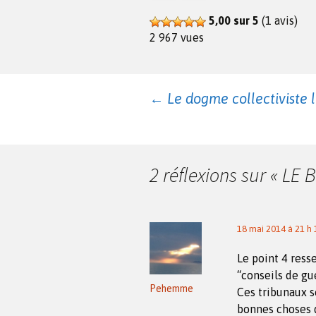
5,00 sur 5
(1 avis)
2 967 vues
Navigation
←
Le dogme collectiviste li
des
2 réflexions sur «
LE 
articles
18 mai 2014 à 21 h 
Le point 4 ress
“conseils de gue
Pehemme
Ces tribunaux 
bonnes choses d