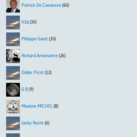
Patrick De Casanove
(60)
H16
(30)
Philippe Gault
(30)
Richard Armenante
(26)
Didier Picot
(12)
G B
(9)
Maxime MICHEL
(8)
Jacky Ruste
(6)