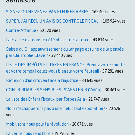
SIGNEZ OU NE VENEZ PAS PLEURER APRES
- 165 400 vues
SUPER, J’AI RECU UN AVIS DE CONTROLE FISCAL!
- 105 924 vues
Contre-Attaque
- 50 120 vues
La France est dans le côté obscur de la force
- 43 834 vues
Baisse du QI, appauvrissement du langage et ruine de la pensée
par Christophe Clavé *
- 39 440 vues
LISTE DES IMPÔTS ET TAXES EN FRANCE. Prenez votre souffle
et votre temps ! calez-vous bien sur votre fauteuil
- 37 281 vues
Réflexion d’un citoyen face à l’injustice
- 34 645 vues
CONTRIBUABLES SENSIBLES : S’ABSTENIR (Vidéo)
- 30 461 vues
La liste des Enfers Fiscaux, par Forbes Asia
- 21 747 vues
Nous n’échapperons pas à une inéluctable spoliation !
- 20 526
vues
Mobilisons nous pour la révolution
- 20 071 vues
La vérité nous rend libre
- 19 790 vues