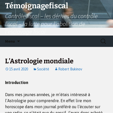
Aller
Témoignagefiscal
au
Contrôle fiscal – les dérives du contrôle
contenu
fiscal – la lutte pour l'abolition de
l'esclavage fiscal
Recherc
Menu
L’Astrologie mondiale
15 avril 2020
Société
Robert Bukinov
Introduction
Dans mes jeunes années, je m’étais intéressé à
l’Astrologie pour comprendre. En effet lire mon
horoscope dans mon journal préféré ou l’écouter sur
une radio, ce n’était que du passif. J’avais donc acheté