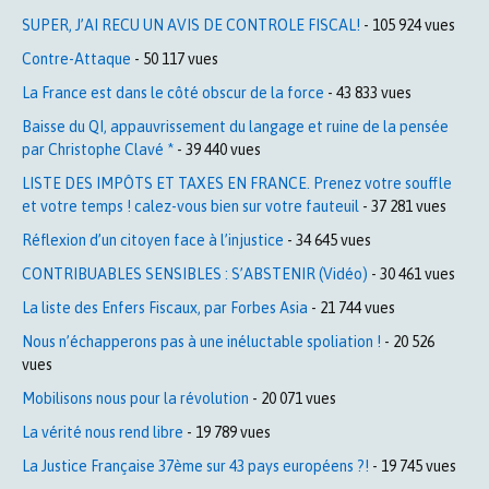
SUPER, J’AI RECU UN AVIS DE CONTROLE FISCAL!
- 105 924 vues
Contre-Attaque
- 50 117 vues
La France est dans le côté obscur de la force
- 43 833 vues
Baisse du QI, appauvrissement du langage et ruine de la pensée
par Christophe Clavé *
- 39 440 vues
LISTE DES IMPÔTS ET TAXES EN FRANCE. Prenez votre souffle
et votre temps ! calez-vous bien sur votre fauteuil
- 37 281 vues
Réflexion d’un citoyen face à l’injustice
- 34 645 vues
CONTRIBUABLES SENSIBLES : S’ABSTENIR (Vidéo)
- 30 461 vues
La liste des Enfers Fiscaux, par Forbes Asia
- 21 744 vues
Nous n’échapperons pas à une inéluctable spoliation !
- 20 526
vues
Mobilisons nous pour la révolution
- 20 071 vues
La vérité nous rend libre
- 19 789 vues
La Justice Française 37ème sur 43 pays européens ?!
- 19 745 vues