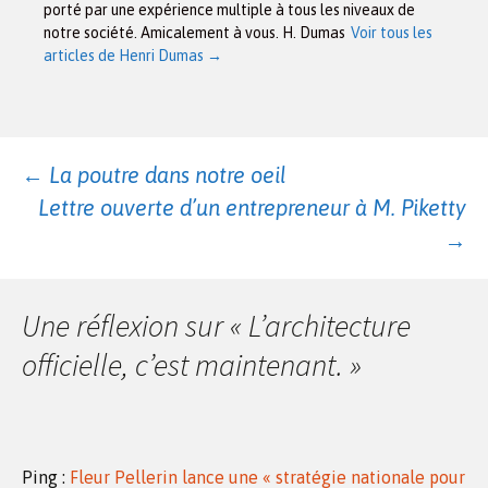
porté par une expérience multiple à tous les niveaux de
notre société. Amicalement à vous. H. Dumas
Voir tous les
articles de Henri Dumas
→
Navigation
←
La poutre dans notre oeil
Lettre ouverte d’un entrepreneur à M. Piketty
des
→
articles
Une réflexion sur «
L’architecture
officielle, c’est maintenant.
»
Ping :
Fleur Pellerin lance une « stratégie nationale pour