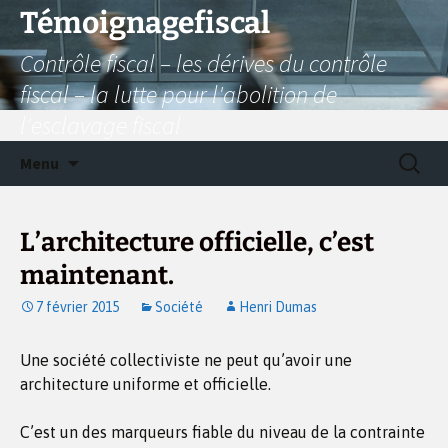
Aller
Témoignagefiscal
au
Contrôle fiscal – les dérives du contrôle
contenu
fiscal – la lutte pour l'abolition de
l'esclavage fiscal
Recherc
Menu
L’architecture officielle, c’est
maintenant.
7 février 2015
Société
Henri Dumas
Une société collectiviste ne peut qu’avoir une
architecture uniforme et officielle.
C’est un des marqueurs fiable du niveau de la contrainte