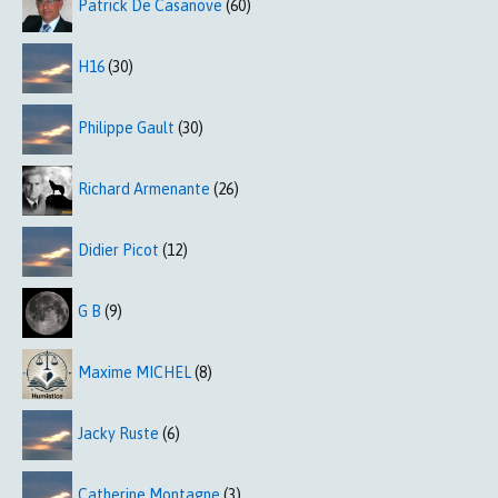
Patrick De Casanove
(60)
H16
(30)
Philippe Gault
(30)
Richard Armenante
(26)
Didier Picot
(12)
G B
(9)
Maxime MICHEL
(8)
Jacky Ruste
(6)
Catherine Montagne
(3)