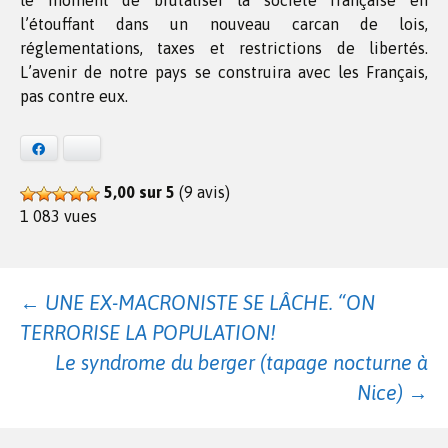
le moment de brutaliser la société française en
l’étouffant dans un nouveau carcan de lois,
réglementations, taxes et restrictions de libertés.
L’avenir de notre pays se construira avec les Français,
pas contre eux.
Facebook
Bluesky
5,00 sur 5
(9 avis)
1 083 vues
Navigation
←
UNE EX-MACRONISTE SE LÂCHE. “ON
TERRORISE LA POPULATION!
des
Le syndrome du berger (tapage nocturne à
Nice)
→
articles