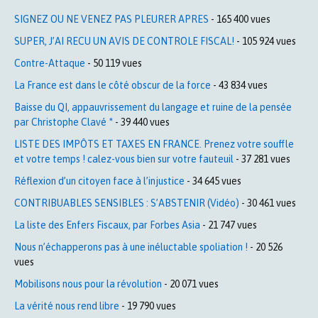
SIGNEZ OU NE VENEZ PAS PLEURER APRES
- 165 400 vues
SUPER, J’AI RECU UN AVIS DE CONTROLE FISCAL!
- 105 924 vues
Contre-Attaque
- 50 119 vues
La France est dans le côté obscur de la force
- 43 834 vues
Baisse du QI, appauvrissement du langage et ruine de la pensée
par Christophe Clavé *
- 39 440 vues
LISTE DES IMPÔTS ET TAXES EN FRANCE. Prenez votre souffle
et votre temps ! calez-vous bien sur votre fauteuil
- 37 281 vues
Réflexion d’un citoyen face à l’injustice
- 34 645 vues
CONTRIBUABLES SENSIBLES : S’ABSTENIR (Vidéo)
- 30 461 vues
La liste des Enfers Fiscaux, par Forbes Asia
- 21 747 vues
Nous n’échapperons pas à une inéluctable spoliation !
- 20 526
vues
Mobilisons nous pour la révolution
- 20 071 vues
La vérité nous rend libre
- 19 790 vues