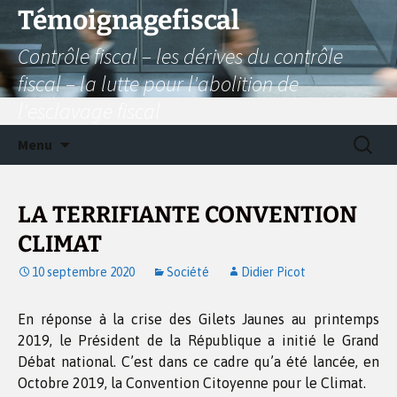
Aller
Témoignagefiscal
au
Contrôle fiscal – les dérives du contrôle
contenu
fiscal – la lutte pour l'abolition de
l'esclavage fiscal
Recherc
Menu
LA TERRIFIANTE CONVENTION
CLIMAT
10 septembre 2020
Société
Didier Picot
En réponse à la crise des Gilets Jaunes au printemps
2019, le Président de la République a initié le Grand
Débat national. C’est dans ce cadre qu’a été lancée, en
Octobre 2019, la Convention Citoyenne pour le Climat.