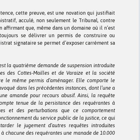
ence, cette preuve, est une novation qui justifiait
stratif, acculé, non seulement le Tribunal, contre
 en affirmant que, même dans un domaine où il n’est
oujours se délivrer un permis de construire ou
istrat signataire se permet d’exposer carrément sa
 est la quatrième demande de suspension introduite
res des Cottes-Mailles et de Varaize et la société
tre le même permis d’aménager. Elle comporte le
oqué dans les précédentes instances, dont l’une a
une amande pour recours abusif. Ainsi, la requête
Compte tenue de la persistance des requérantes à
ives et des perturbations que ce comportement
nctionnement du service public de la justice, ce qui
arder le jugement d’autres requêtes introduites
iger à chacune des requérantes une manade de 10.000