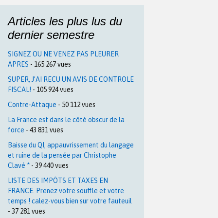
Articles les plus lus du
dernier semestre
SIGNEZ OU NE VENEZ PAS PLEURER
APRES
- 165 267 vues
SUPER, J’AI RECU UN AVIS DE CONTROLE
FISCAL!
- 105 924 vues
Contre-Attaque
- 50 112 vues
La France est dans le côté obscur de la
force
- 43 831 vues
Baisse du QI, appauvrissement du langage
et ruine de la pensée par Christophe
Clavé *
- 39 440 vues
LISTE DES IMPÔTS ET TAXES EN
FRANCE. Prenez votre souffle et votre
temps ! calez-vous bien sur votre fauteuil
- 37 281 vues