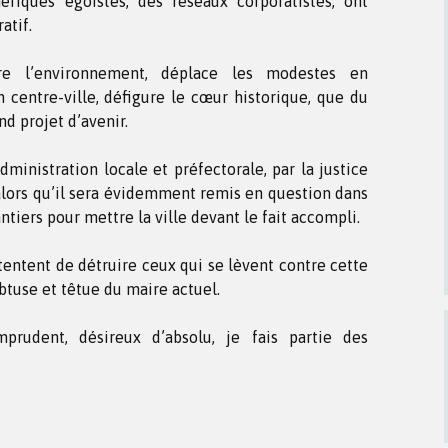
hériques égoïstes, des réseaux corporatistes, ont
atif.
re l’environnement, déplace les modestes en
n centre-ville, défigure le cœur historique, que du
d projet d’avenir.
dministration locale et préfectorale, par la justice
 alors qu’il sera évidemment remis en question dans
ntiers pour mettre la ville devant le fait accompli.
 tentent de détruire ceux qui se lèvent contre cette
btuse et têtue du maire actuel.
prudent, désireux d’absolu, je fais partie des