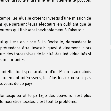
nce, la facilité, la frime, et finalement le pouvoir.
emps, les élus se croient investis d’une mission de
 que seraient leurs électeurs, en oubliant que le
outons qui finissent inévitablement à l’abattoir.
ui qui est en place à La Rochelle, demandent la
prétendant être investis quasi divinement, alors
urs des forces vives de la cité, des individualités si
es importantes.
intellectuel spectaculaire d’un Macron aux abois
lourdement intéressées, les élus locaux ne sont pas
ssoyeurs de ce pays.
Montesquieu et le partage des pouvoirs n’est plus
démocraties locales, c’est tout le problème.