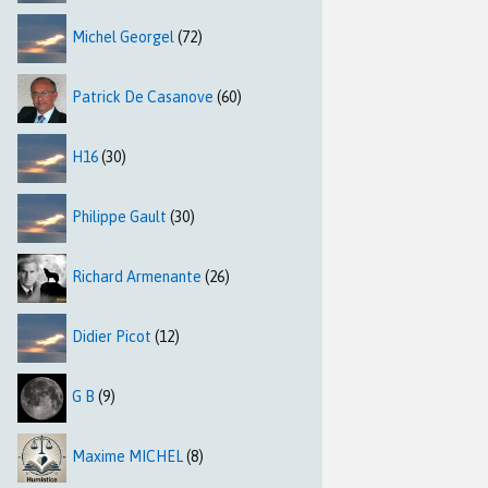
Michel Georgel
(72)
Patrick De Casanove
(60)
H16
(30)
Philippe Gault
(30)
Richard Armenante
(26)
Didier Picot
(12)
G B
(9)
Maxime MICHEL
(8)