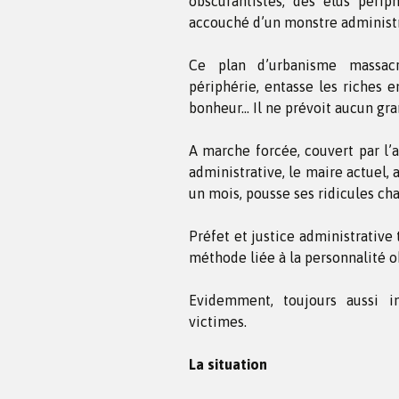
obscurantistes, des élus périp
accouché d’un monstre administr
Ce plan d’urbanisme massac
périphérie, entasse les riches e
bonheur… Il ne prévoit aucun gran
A marche forcée, couvert par l’a
administrative, le maire actuel,
un mois, pousse ses ridicules cha
Préfet et justice administrative
méthode liée à la personnalité o
Evidemment, toujours aussi im
victimes.
La situation