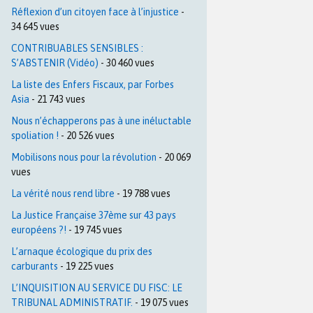
Réflexion d’un citoyen face à l’injustice
-
34 645 vues
CONTRIBUABLES SENSIBLES :
S’ABSTENIR (Vidéo)
- 30 460 vues
La liste des Enfers Fiscaux, par Forbes
Asia
- 21 743 vues
Nous n’échapperons pas à une inéluctable
spoliation !
- 20 526 vues
Mobilisons nous pour la révolution
- 20 069
vues
La vérité nous rend libre
- 19 788 vues
La Justice Française 37ème sur 43 pays
européens ?!
- 19 745 vues
L’arnaque écologique du prix des
carburants
- 19 225 vues
L’INQUISITION AU SERVICE DU FISC: LE
TRIBUNAL ADMINISTRATIF.
- 19 075 vues