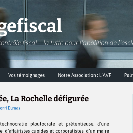
efiscal
contrôle fiscal – la lutte pour l'abolition de l'esc
Vos témoignages
Notre Association : L’AVF
Pal
ée, La Rochelle défigurée
enri Dumas
technocratie ploutocrate et prétentieuse, d’une
, d’affairistes cupides et corporatistes, d’un maire