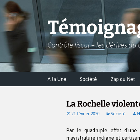
Aller
au
contenu
Témoignag
Contrôle fiscal – les dérives du 
A la Une
Société
Zap du Net
La Rochelle violent
21 février 2020
Société
H
Par le quadruple effet d’une 
magistrature indigne et partisane