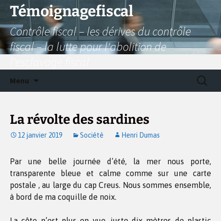
Aller
Témoignagefiscal
au
Contrôle fiscal – les dérives du contrôle
contenu
fiscal – la lutte pour l'abolition de
l'esclavage fiscal
Recherc
Menu
La révolte des sardines
12 janvier 2019
Société
Henri Dumas
Par une belle journée d’été, la mer nous porte,
transparente bleue et calme comme sur une carte
postale , au large du cap Creus. Nous sommes ensemble,
à bord de ma coquille de noix.
La côte n’est plus en vue, juste dix mètres de plastic