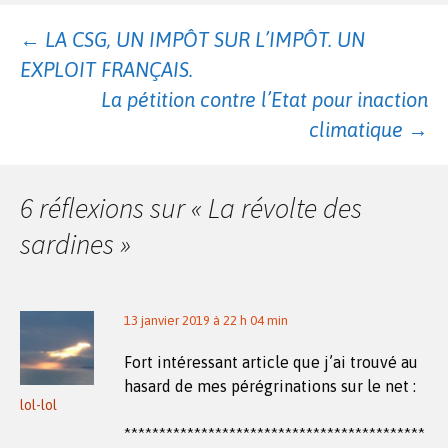
Navigation
←
LA CSG, UN IMPÔT SUR L’IMPÔT. UN
EXPLOIT FRANÇAIS.
des
La pétition contre l’Etat pour inaction
climatique
→
articles
6 réflexions sur «
La révolte des
sardines
»
13 janvier 2019 à 22 h 04 min
Fort intéressant article que j’ai trouvé au
hasard de mes pérégrinations sur le net :
lol-lol
*******************************************