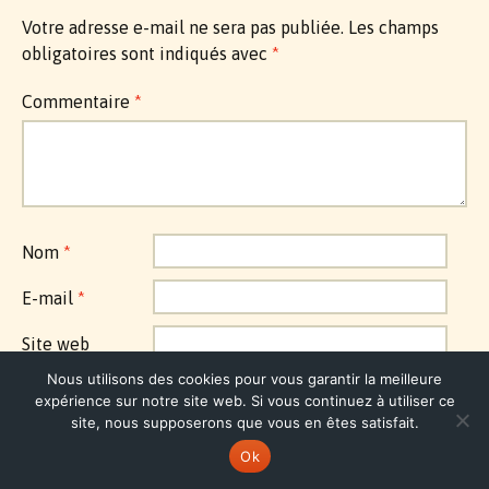
Votre adresse e-mail ne sera pas publiée.
Les champs
obligatoires sont indiqués avec
*
Commentaire
*
Nom
*
E-mail
*
Site web
Nous utilisons des cookies pour vous garantir la meilleure
Enregistrer mon nom, mon e-mail et mon site dans
expérience sur notre site web. Si vous continuez à utiliser ce
le navigateur pour mon prochain commentaire.
site, nous supposerons que vous en êtes satisfait.
Ok