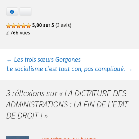
Facebook
Bluesky
5,00 sur 5
(3 avis)
2 766 vues
Navigation
←
Les trois sœurs Gorgones
Le socialisme c’est tout con, pas compliqué.
→
des
3 réflexions sur «
LA DICTATURE DES
articles
ADMINISTRATIONS : LA FIN DE L’ETAT
DE DROIT !
»