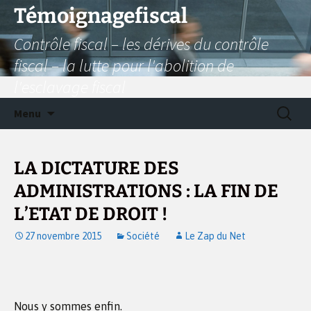
Aller
Témoignagefiscal
au
Contrôle fiscal – les dérives du contrôle
contenu
fiscal – la lutte pour l'abolition de
l'esclavage fiscal
Recherc
Menu
LA DICTATURE DES
ADMINISTRATIONS : LA FIN DE
L’ETAT DE DROIT !
27 novembre 2015
Société
Le Zap du Net
Nous y sommes enfin.