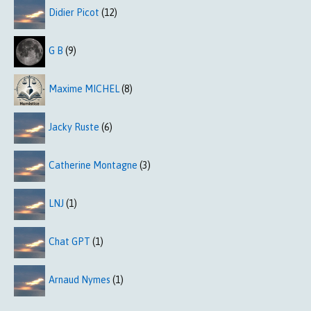
Didier Picot
(12)
G B
(9)
Maxime MICHEL
(8)
Jacky Ruste
(6)
Catherine Montagne
(3)
LNJ
(1)
Chat GPT
(1)
Arnaud Nymes
(1)