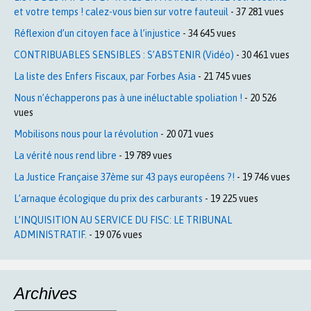
et votre temps ! calez-vous bien sur votre fauteuil
- 37 281 vues
Réflexion d’un citoyen face à l’injustice
- 34 645 vues
CONTRIBUABLES SENSIBLES : S’ABSTENIR (Vidéo)
- 30 461 vues
La liste des Enfers Fiscaux, par Forbes Asia
- 21 745 vues
Nous n’échapperons pas à une inéluctable spoliation !
- 20 526
vues
Mobilisons nous pour la révolution
- 20 071 vues
La vérité nous rend libre
- 19 789 vues
La Justice Française 37ème sur 43 pays européens ?!
- 19 746 vues
L’arnaque écologique du prix des carburants
- 19 225 vues
L’INQUISITION AU SERVICE DU FISC: LE TRIBUNAL
ADMINISTRATIF.
- 19 076 vues
Archives