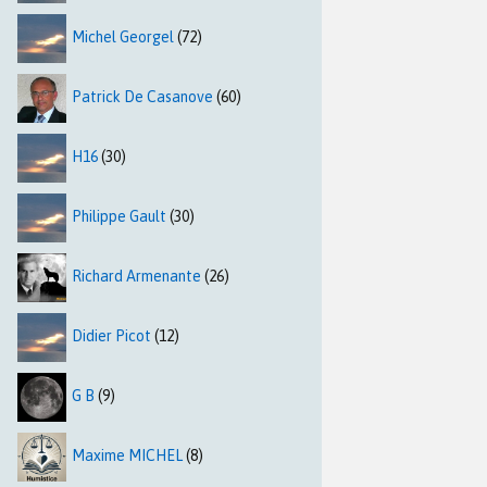
Michel Georgel
(72)
Patrick De Casanove
(60)
H16
(30)
Philippe Gault
(30)
Richard Armenante
(26)
Didier Picot
(12)
G B
(9)
Maxime MICHEL
(8)