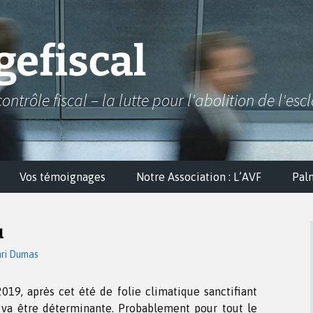
efiscal
contrôle fiscal – la lutte pour l'abolition de l'esc
Vos témoignages
Notre Association : L’AVF
Pal
u
ri Dumas
019, après cet été de folie climatique sanctifiant
, va être déterminante. Probablement pour tout le