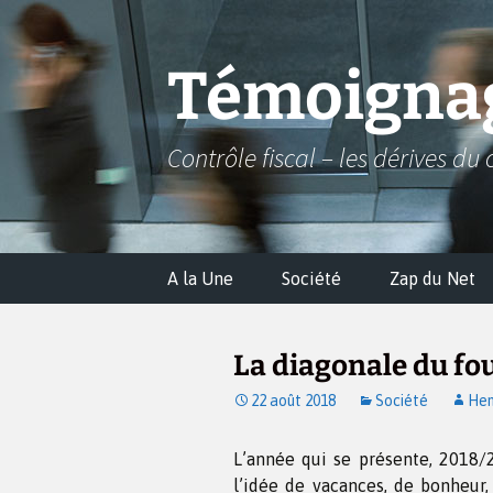
Aller
au
contenu
Témoignag
Contrôle fiscal – les dérives du 
A la Une
Société
Zap du Net
La diagonale du fo
22 août 2018
Société
Hen
L’année qui se présente, 2018/2
l’idée de vacances, de bonheur