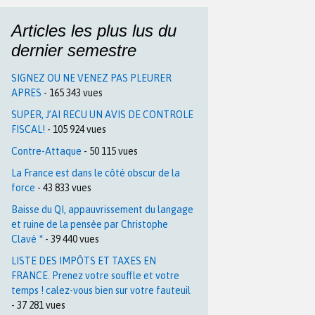
Articles les plus lus du
dernier semestre
SIGNEZ OU NE VENEZ PAS PLEURER
APRES
- 165 343 vues
SUPER, J’AI RECU UN AVIS DE CONTROLE
FISCAL!
- 105 924 vues
Contre-Attaque
- 50 115 vues
La France est dans le côté obscur de la
force
- 43 833 vues
Baisse du QI, appauvrissement du langage
et ruine de la pensée par Christophe
Clavé *
- 39 440 vues
LISTE DES IMPÔTS ET TAXES EN
FRANCE. Prenez votre souffle et votre
temps ! calez-vous bien sur votre fauteuil
- 37 281 vues