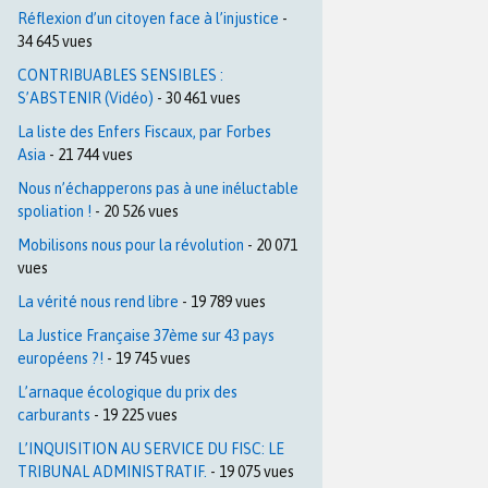
Réflexion d’un citoyen face à l’injustice
-
34 645 vues
CONTRIBUABLES SENSIBLES :
S’ABSTENIR (Vidéo)
- 30 461 vues
La liste des Enfers Fiscaux, par Forbes
Asia
- 21 744 vues
Nous n’échapperons pas à une inéluctable
spoliation !
- 20 526 vues
Mobilisons nous pour la révolution
- 20 071
vues
La vérité nous rend libre
- 19 789 vues
La Justice Française 37ème sur 43 pays
européens ?!
- 19 745 vues
L’arnaque écologique du prix des
carburants
- 19 225 vues
L’INQUISITION AU SERVICE DU FISC: LE
TRIBUNAL ADMINISTRATIF.
- 19 075 vues