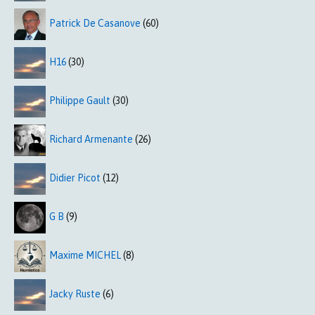
Patrick De Casanove
(60)
H16
(30)
Philippe Gault
(30)
Richard Armenante
(26)
Didier Picot
(12)
G B
(9)
Maxime MICHEL
(8)
Jacky Ruste
(6)