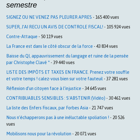
semestre
SIGNEZ OU NE VENEZ PAS PLEURER APRES
- 165 400 vues
SUPER, J’AI RECU UN AVIS DE CONTROLE FISCAL!
- 105 924 vues
Contre-Attaque
- 50 119 vues
La France est dans le côté obscur de la force
- 43 834 vues
Baisse du QI, appauvrissement du langage et ruine de la pensée
par Christophe Clavé *
- 39 440 vues
LISTE DES IMPÔTS ET TAXES EN FRANCE. Prenez votre souffle
et votre temps ! calez-vous bien sur votre fauteuil
- 37 281 vues
Réflexion d’un citoyen face à l’injustice
- 34 645 vues
CONTRIBUABLES SENSIBLES : S’ABSTENIR (Vidéo)
- 30 461 vues
La liste des Enfers Fiscaux, par Forbes Asia
- 21 747 vues
Nous n’échapperons pas à une inéluctable spoliation !
- 20 526
vues
Mobilisons nous pour la révolution
- 20 071 vues