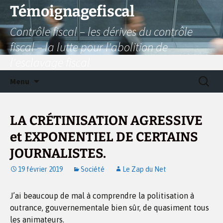
Aller
Témoignagefiscal
au
Contrôle fiscal – les dérives du contrôle
contenu
fiscal – la lutte pour l'abolition de
l'esclavage fiscal
Recherc
Menu
LA CRÉTINISATION AGRESSIVE
et EXPONENTIEL DE CERTAINS
JOURNALISTES.
19 février 2019
Société
Le Zap du Net
J’ai beaucoup de mal à comprendre la politisation à
outrance, gouvernementale bien sûr, de quasiment tous
les animateurs.