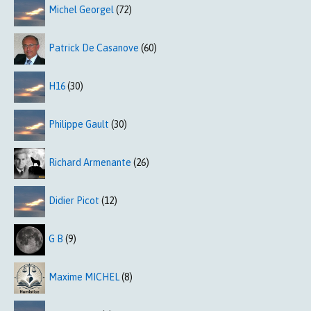
Michel Georgel
(72)
Patrick De Casanove
(60)
H16
(30)
Philippe Gault
(30)
Richard Armenante
(26)
Didier Picot
(12)
G B
(9)
Maxime MICHEL
(8)