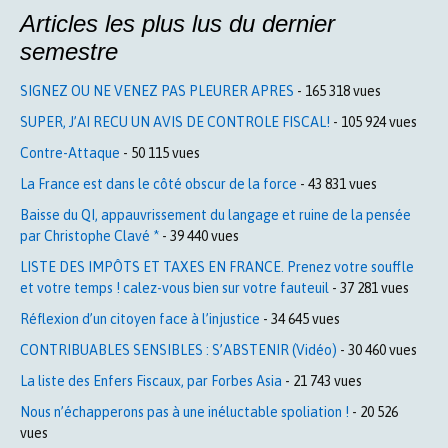
Articles les plus lus du dernier
semestre
SIGNEZ OU NE VENEZ PAS PLEURER APRES
- 165 318 vues
SUPER, J’AI RECU UN AVIS DE CONTROLE FISCAL!
- 105 924 vues
Contre-Attaque
- 50 115 vues
La France est dans le côté obscur de la force
- 43 831 vues
Baisse du QI, appauvrissement du langage et ruine de la pensée
par Christophe Clavé *
- 39 440 vues
LISTE DES IMPÔTS ET TAXES EN FRANCE. Prenez votre souffle
et votre temps ! calez-vous bien sur votre fauteuil
- 37 281 vues
Réflexion d’un citoyen face à l’injustice
- 34 645 vues
CONTRIBUABLES SENSIBLES : S’ABSTENIR (Vidéo)
- 30 460 vues
La liste des Enfers Fiscaux, par Forbes Asia
- 21 743 vues
Nous n’échapperons pas à une inéluctable spoliation !
- 20 526
vues