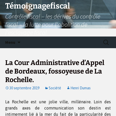
Aller
Témoignagefiscal
au
Contrôle fiscal – les dérives du contrôle
contenu
fiscal – la lutte pour l'abolition de
l'esclavage fiscal
Recherc
Menu
La Cour Administrative d’Appel
de Bordeaux, fossoyeuse de La
Rochelle.
30 septembre 2019
Société
Henri Dumas
La Rochelle est une jolie ville, millénaire. Loin des
grands axes de communication son destin est
intimement lié à la mer du fait de la particularité des