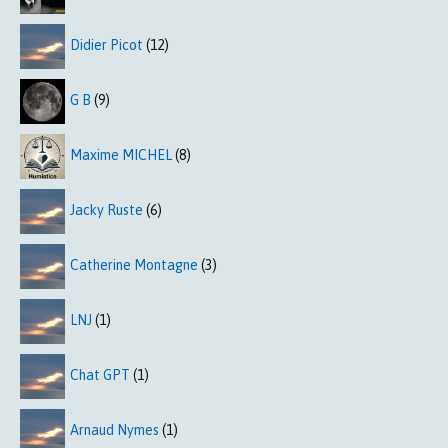
Didier Picot
(12)
G B
(9)
Maxime MICHEL
(8)
Jacky Ruste
(6)
Catherine Montagne
(3)
LNJ
(1)
Chat GPT
(1)
Arnaud Nymes
(1)