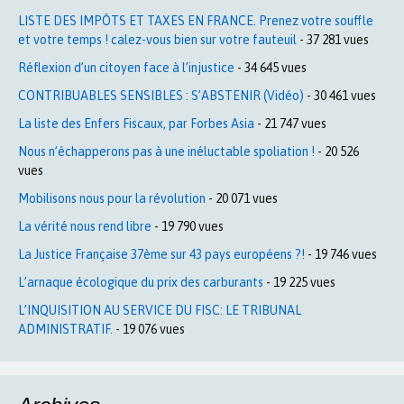
LISTE DES IMPÔTS ET TAXES EN FRANCE. Prenez votre souffle
et votre temps ! calez-vous bien sur votre fauteuil
- 37 281 vues
Réflexion d’un citoyen face à l’injustice
- 34 645 vues
CONTRIBUABLES SENSIBLES : S’ABSTENIR (Vidéo)
- 30 461 vues
La liste des Enfers Fiscaux, par Forbes Asia
- 21 747 vues
Nous n’échapperons pas à une inéluctable spoliation !
- 20 526
vues
Mobilisons nous pour la révolution
- 20 071 vues
La vérité nous rend libre
- 19 790 vues
La Justice Française 37ème sur 43 pays européens ?!
- 19 746 vues
L’arnaque écologique du prix des carburants
- 19 225 vues
L’INQUISITION AU SERVICE DU FISC: LE TRIBUNAL
ADMINISTRATIF.
- 19 076 vues