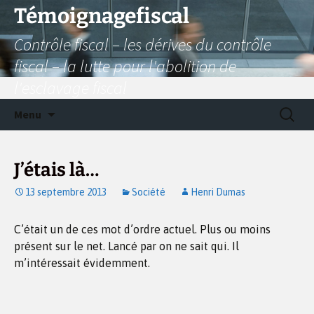
Aller
Témoignagefiscal
au
Contrôle fiscal – les dérives du contrôle
contenu
fiscal – la lutte pour l'abolition de
l'esclavage fiscal
Recherc
Menu
J’étais là…
13 septembre 2013
Société
Henri Dumas
C’était un de ces mot d’ordre actuel. Plus ou moins
présent sur le net. Lancé par on ne sait qui. Il
m’intéressait évidemment.