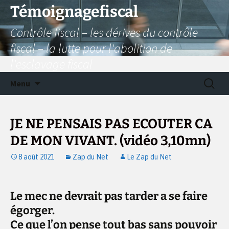
Aller
Témoignagefiscal
au
Contrôle fiscal – les dérives du contrôle
contenu
fiscal – la lutte pour l'abolition de
l'esclavage fiscal
Recherc
Menu
JE NE PENSAIS PAS ECOUTER CA
DE MON VIVANT. (vidéo 3,10mn)
8 août 2021
Zap du Net
Le Zap du Net
Le mec ne devrait pas tarder a se faire
égorger.
Ce que l’on pense tout bas sans pouvoir