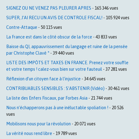
SIGNEZ OU NE VENEZ PAS PLEURER APRES
- 165 346 vues
SUPER, J’AI RECU UN AVIS DE CONTROLE FISCAL!
- 105 924 vues
Contre-Attaque
- 50 115 vues
La France est dans le côté obscur de la force
- 43 833 vues
Baisse du QI, appauvrissement du langage et ruine de la pensée
par Christophe Clavé *
- 39 440 vues
LISTE DES IMPÔTS ET TAXES EN FRANCE. Prenez votre souffle
et votre temps ! calez-vous bien sur votre fauteuil
- 37 281 vues
Réflexion d’un citoyen face à l’injustice
- 34 645 vues
CONTRIBUABLES SENSIBLES : S’ABSTENIR (Vidéo)
- 30 461 vues
La liste des Enfers Fiscaux, par Forbes Asia
- 21 744 vues
Nous n’échapperons pas à une inéluctable spoliation !
- 20 526
vues
Mobilisons nous pour la révolution
- 20 071 vues
La vérité nous rend libre
- 19 789 vues