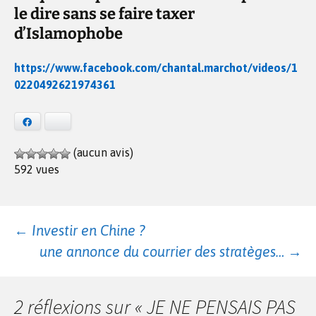
le dire sans se faire taxer
d’Islamopho
be
https://www.facebook.com/chantal.marchot/videos/1
0220492621974361
Facebook
Bluesky
(aucun avis)
592 vues
Navigation
←
Investir en Chine ?
une annonce du courrier des stratèges…
→
des
2 réflexions sur «
JE NE PENSAIS PAS