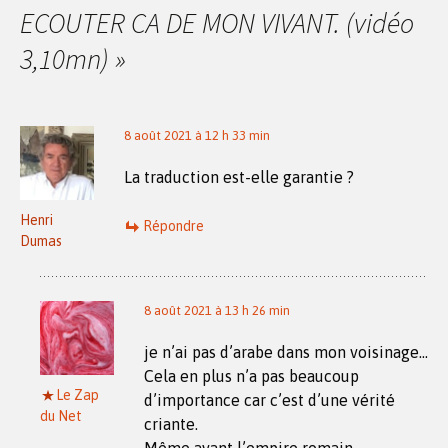
articles
ECOUTER CA DE MON VIVANT. (vidéo
3,10mn)
»
8 août 2021 à 12 h 33 min
La traduction est-elle garantie ?
Henri
Répondre
Dumas
8 août 2021 à 13 h 26 min
je n’ai pas d’arabe dans mon voisinage…
Cela en plus n’a pas beaucoup
Le Zap
d’importance car c’est d’une vérité
du Net
criante.
Même avant l’empire romain…