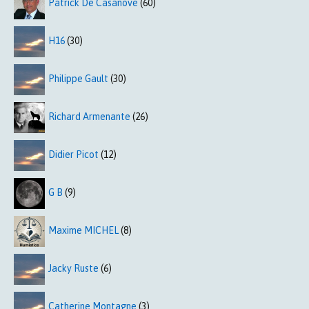
Patrick De Casanove
(60)
H16
(30)
Philippe Gault
(30)
Richard Armenante
(26)
Didier Picot
(12)
G B
(9)
Maxime MICHEL
(8)
Jacky Ruste
(6)
Catherine Montagne
(3)