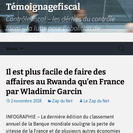
Aller
Témoignagefiscal
au
Contrôle fiscal – les dérives du contrôle
contenu
fiscal – la lutte pour l'abolition de
l'esclavage fiscal
Recherc
Menu
Il est plus facile de faire des
affaires au Rwanda qu’en France
par Wladimir Garcin
2 novembre 2018
Zap du Net
Le Zap du Net
INFOGRAPHIE – La dernière édition du classement
annuel de la Banque mondiale souligne la perte de
vitesse de la France et de plusieurs autres économies