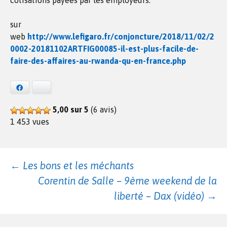
cotisations payées par les employeurs.
sur
web
http://www.lefigaro.fr/conjoncture/2018/11/02/2
0002-20181102ARTFIG00085-il-est-plus-facile-de-
faire-des-affaires-au-rwanda-qu-en-france.php
Facebook
Bluesky
5,00 sur 5
(6 avis)
1 453 vues
Navigation
←
Les bons et les méchants
Corentin de Salle – 9ème weekend de la
des
liberté – Dax (vidéo)
→