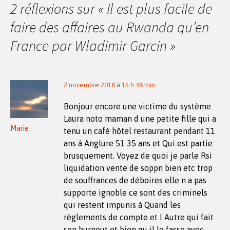
articles
2 réflexions sur «
Il est plus facile de
faire des affaires au Rwanda qu’en
France par Wladimir Garcin
»
2 novembre 2018 à 15 h 38 min
Bonjour encore une victime du système
Laura noto maman d une petite fille qui a
Marie
tenu un café hôtel restaurant pendant 11
ans à Anglure 51 35 ans et Qui est partie
brusquement. Voyez de quoi je parle Rsi
liquidation vente de soppn bien etc trop
de souffrances de déboires elle n a pas
supporte ignoble ce sont des criminels
qui restent impunis à Quand les
règlements de compte et l Autre qui fait
son burnout et bien qu il le fasse avec