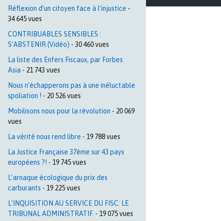
Réflexion d’un citoyen face à l’injustice
-
34 645 vues
CONTRIBUABLES SENSIBLES :
S’ABSTENIR (Vidéo)
- 30 460 vues
La liste des Enfers Fiscaux, par Forbes
Asia
- 21 743 vues
Nous n’échapperons pas à une inéluctable
spoliation !
- 20 526 vues
Mobilisons nous pour la révolution
- 20 069
vues
La vérité nous rend libre
- 19 788 vues
La Justice Française 37ème sur 43 pays
européens ?!
- 19 745 vues
L’arnaque écologique du prix des
carburants
- 19 225 vues
L’INQUISITION AU SERVICE DU FISC: LE
TRIBUNAL ADMINISTRATIF.
- 19 075 vues