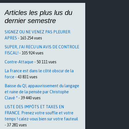
Articles les plus lus du
dernier semestre
SIGNEZ OU NE VENEZ PAS PLEURER
APRES
- 165 254 vues
SUPER, J’AI RECU UN AVIS DE CONTROLE
FISCAL!
- 105 924 vues
Contre-Attaque
- 50 111 vues
La France est dans le côté obscur de la
force
- 43 831 vues
Baisse du QI, appauvrissement du langage
et ruine de la pensée par Christophe
Clavé *
- 39 440 vues
LISTE DES IMPÔTS ET TAXES EN
FRANCE. Prenez votre souffle et votre
temps ! calez-vous bien sur votre fauteuil
- 37 281 vues