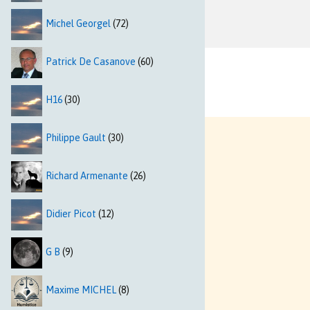
Michel Georgel
(72)
Patrick De Casanove
(60)
H16
(30)
Philippe Gault
(30)
Richard Armenante
(26)
Didier Picot
(12)
G B
(9)
Maxime MICHEL
(8)