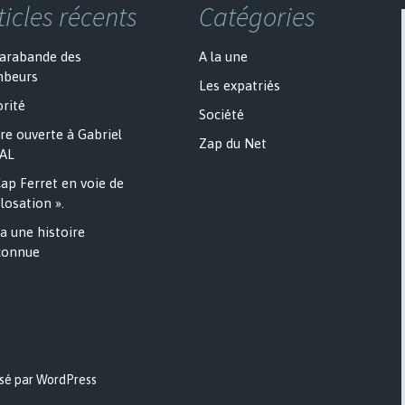
ticles récents
Catégories
sarabande des
A la une
mbeurs
Les expatriés
rité
Société
re ouverte à Gabriel
Zap du Net
AL
ap Ferret en voie de
losation ».
a une histoire
onnue
sé par WordPress