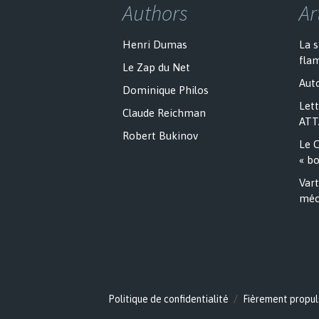
Authors
Ar
Henri Dumas
La 
fla
Le Zap du Net
Auto
Dominique Philos
Lett
Claude Reichman
ATT
Robert Bukinov
Le C
« bo
Vart
méc
Politique de confidentialité
Fièrement propul