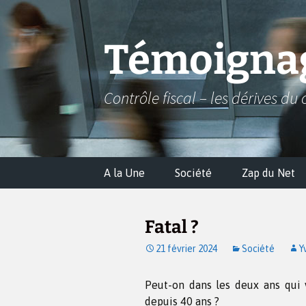
Aller
au
contenu
Témoignag
Contrôle fiscal – les dérives du 
A la Une
Société
Zap du Net
Fatal ?
21 février 2024
Société
Y
Peut-on dans les deux ans qui 
depuis 40 ans ?