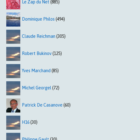
Le Zap du Net
(885)
Dominique Philos
(494)
Claude Reichman
(305)
Robert Bukinov
(125)
Yves Marchand
(85)
Michel Georgel
(72)
Patrick De Casanove
(60)
H16
(30)
Philippe Gault
(30)