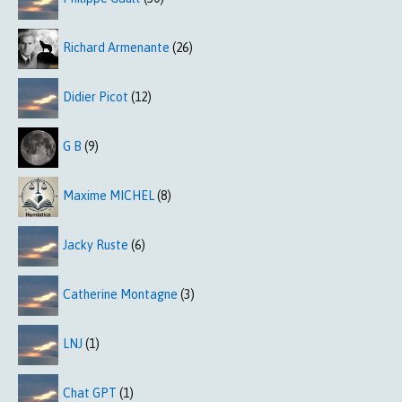
Richard Armenante
(26)
Didier Picot
(12)
G B
(9)
Maxime MICHEL
(8)
Jacky Ruste
(6)
Catherine Montagne
(3)
LNJ
(1)
Chat GPT
(1)