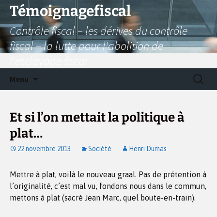
Aller
Témoignagefiscal
au
Contrôle fiscal – les dérives du contrôle
contenu
fiscal – la lutte pour l'abolition de
l'esclavage fiscal
Recherc
Menu
Et si l’on mettait la politique à
plat…
22 novembre 2013
Société
Henri Dumas
Mettre à plat, voilà le nouveau graal. Pas de prétention à
l’originalité, c’est mal vu, fondons nous dans le commun,
mettons à plat (sacré Jean Marc, quel boute-en-train).