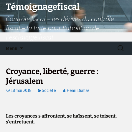
Aller
Témoignagefiscal
au
Contrôle fiscal – les dérives du contrôle
contenu
fiscal – la lutte pour l'abolition de
l'esclavage fiscal
Recherc
Menu
Croyance, liberté, guerre :
Jérusalem
18 mai 2018
Société
Henri Dumas
Les croyances s’affrontent, se haïssent, se toisent,
s’entretuent.