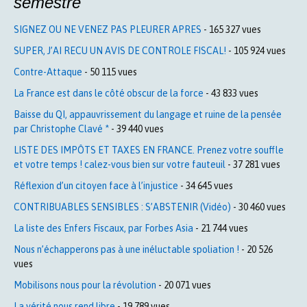
semestre
SIGNEZ OU NE VENEZ PAS PLEURER APRES
- 165 327 vues
SUPER, J’AI RECU UN AVIS DE CONTROLE FISCAL!
- 105 924 vues
Contre-Attaque
- 50 115 vues
La France est dans le côté obscur de la force
- 43 833 vues
Baisse du QI, appauvrissement du langage et ruine de la pensée
par Christophe Clavé *
- 39 440 vues
LISTE DES IMPÔTS ET TAXES EN FRANCE. Prenez votre souffle
et votre temps ! calez-vous bien sur votre fauteuil
- 37 281 vues
Réflexion d’un citoyen face à l’injustice
- 34 645 vues
CONTRIBUABLES SENSIBLES : S’ABSTENIR (Vidéo)
- 30 460 vues
La liste des Enfers Fiscaux, par Forbes Asia
- 21 744 vues
Nous n’échapperons pas à une inéluctable spoliation !
- 20 526
vues
Mobilisons nous pour la révolution
- 20 071 vues
La vérité nous rend libre
- 19 789 vues