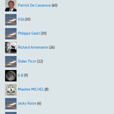
Patrick De Casanove
(60)
H16
(30)
Philippe Gault
(30)
Richard Armenante
(26)
Didier Picot
(12)
G B
(9)
Maxime MICHEL
(8)
Jacky Ruste
(6)