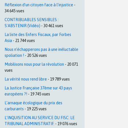
Réflexion d’un citoyen face à l’injustice
-
34 645 vues
CONTRIBUABLES SENSIBLES :
S’ABSTENIR (Vidéo)
- 30 461 vues
La liste des Enfers Fiscaux, par Forbes
Asia
- 21 744 vues
Nous n’échapperons pas à une inéluctable
spoliation !
- 20 526 vues
Mobilisons nous pour la révolution
- 20 071
vues
La vérité nous rend libre
- 19 789 vues
La Justice Française 37ème sur 43 pays
européens ?!
- 19 745 vues
L’arnaque écologique du prix des
carburants
- 19 225 vues
L’INQUISITION AU SERVICE DU FISC: LE
TRIBUNAL ADMINISTRATIF.
- 19 076 vues