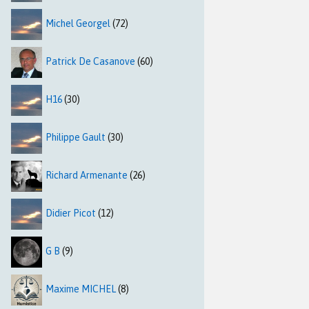
Michel Georgel
(72)
Patrick De Casanove
(60)
H16
(30)
Philippe Gault
(30)
Richard Armenante
(26)
Didier Picot
(12)
G B
(9)
Maxime MICHEL
(8)