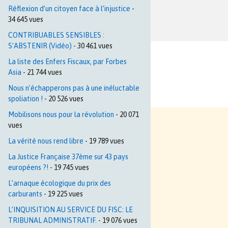
Réflexion d’un citoyen face à l’injustice
-
34 645 vues
CONTRIBUABLES SENSIBLES :
S’ABSTENIR (Vidéo)
- 30 461 vues
La liste des Enfers Fiscaux, par Forbes
Asia
- 21 744 vues
Nous n’échapperons pas à une inéluctable
spoliation !
- 20 526 vues
Mobilisons nous pour la révolution
- 20 071
vues
La vérité nous rend libre
- 19 789 vues
La Justice Française 37ème sur 43 pays
européens ?!
- 19 745 vues
L’arnaque écologique du prix des
carburants
- 19 225 vues
L’INQUISITION AU SERVICE DU FISC: LE
TRIBUNAL ADMINISTRATIF.
- 19 076 vues