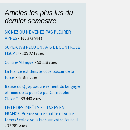
Articles les plus lus du
dernier semestre
SIGNEZ OU NE VENEZ PAS PLEURER
APRES
- 165 373 vues
SUPER, J’AI RECU UN AVIS DE CONTROLE
FISCAL!
- 105 924 vues
Contre-Attaque
- 50 118 vues
La France est dans le côté obscur de la
force
- 43 833 vues
Baisse du QI, appauvrissement du langage
et ruine de la pensée par Christophe
Clavé *
- 39 440 vues
LISTE DES IMPÔTS ET TAXES EN
FRANCE. Prenez votre souffle et votre
temps ! calez-vous bien sur votre fauteuil
- 37 281 vues