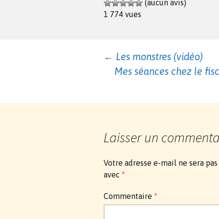
(aucun avis)
1 774 vues
Navigation
←
Les monstres (vidéo)
Mes séances chez le fis
des
articles
Laisser un commenta
Votre adresse e-mail ne sera pas
avec
*
Commentaire
*