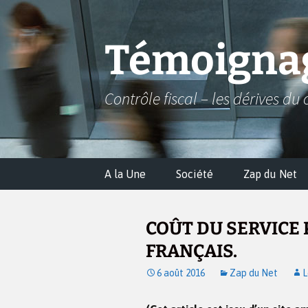
Aller
au
contenu
Témoignag
Contrôle fiscal – les dérives du 
A la Une
Société
Zap du Net
COÛT DU SERVICE 
FRANÇAIS.
6 août 2016
Zap du Net
L