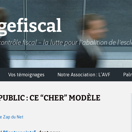
efiscal
contrôle fiscal – la lutte pour l'abolition de l'esc
Vos témoignages
Notre Association : L’AVF
Pal
PUBLIC : CE “CHER” MODÈLE
e Zap du Net