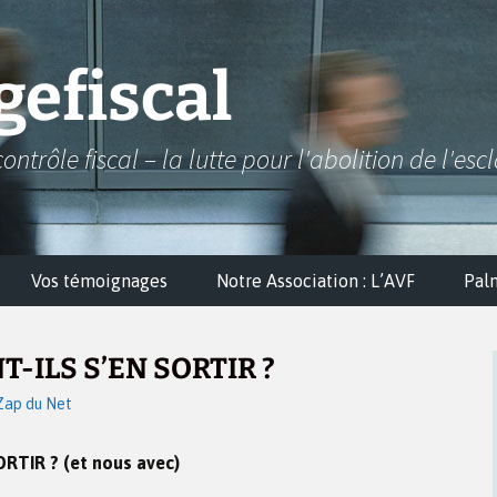
efiscal
contrôle fiscal – la lutte pour l'abolition de l'esc
Vos témoignages
Notre Association : L’AVF
Pal
ILS S’EN SORTIR ?
Zap du Net
TIR ? (et nous avec)