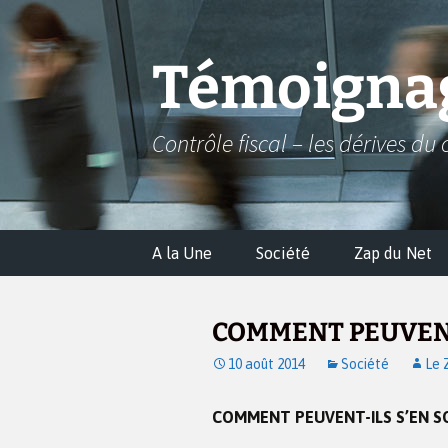
Aller
au
contenu
Témoignag
Contrôle fiscal – les dérives du 
A la Une
Société
Zap du Net
COMMENT PEUVENT-
10 août 2014
Société
Le 
COMMENT PEUVENT-ILS S’EN SOR