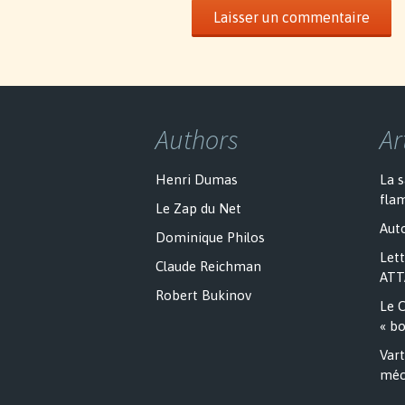
Authors
Ar
Henri Dumas
La 
fla
Le Zap du Net
Auto
Dominique Philos
Lett
Claude Reichman
ATT
Robert Bukinov
Le C
« bo
Vart
méc