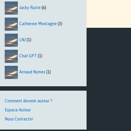
Jacky Ruste
(6)
Catherine Montagne
(3)
LNJ
(1)
Chat GPT
(1)
Arnaud Nymes
(1)
Comment devenir auteur ?
Espace Auteur
Nous Contacter