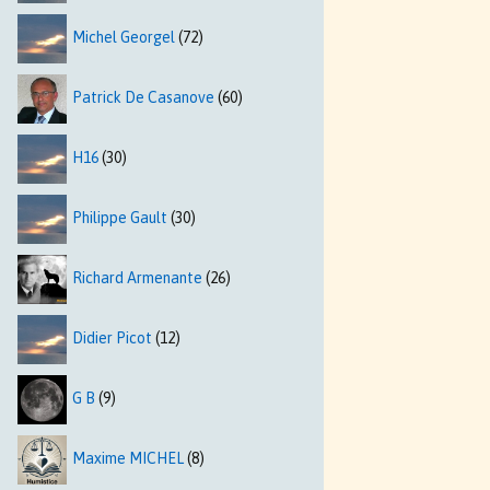
Michel Georgel
(72)
Patrick De Casanove
(60)
H16
(30)
Philippe Gault
(30)
Richard Armenante
(26)
Didier Picot
(12)
G B
(9)
Maxime MICHEL
(8)