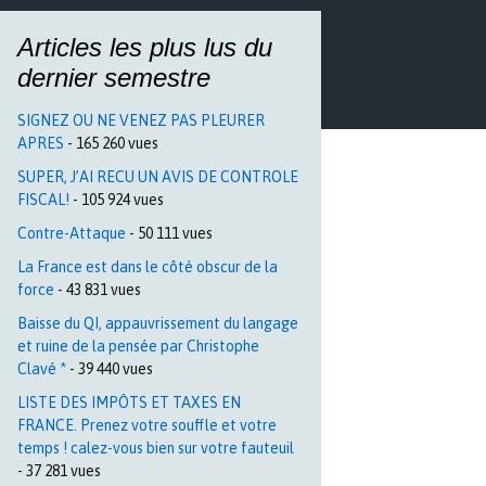
Articles les plus lus du
dernier semestre
SIGNEZ OU NE VENEZ PAS PLEURER
APRES
- 165 260 vues
SUPER, J’AI RECU UN AVIS DE CONTROLE
FISCAL!
- 105 924 vues
Contre-Attaque
- 50 111 vues
La France est dans le côté obscur de la
force
- 43 831 vues
Baisse du QI, appauvrissement du langage
et ruine de la pensée par Christophe
Clavé *
- 39 440 vues
LISTE DES IMPÔTS ET TAXES EN
FRANCE. Prenez votre souffle et votre
temps ! calez-vous bien sur votre fauteuil
- 37 281 vues