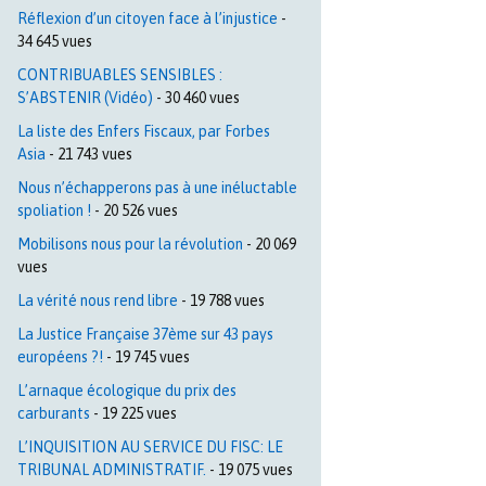
Réflexion d’un citoyen face à l’injustice
-
34 645 vues
CONTRIBUABLES SENSIBLES :
S’ABSTENIR (Vidéo)
- 30 460 vues
La liste des Enfers Fiscaux, par Forbes
Asia
- 21 743 vues
Nous n’échapperons pas à une inéluctable
spoliation !
- 20 526 vues
Mobilisons nous pour la révolution
- 20 069
vues
La vérité nous rend libre
- 19 788 vues
La Justice Française 37ème sur 43 pays
européens ?!
- 19 745 vues
L’arnaque écologique du prix des
carburants
- 19 225 vues
L’INQUISITION AU SERVICE DU FISC: LE
TRIBUNAL ADMINISTRATIF.
- 19 075 vues