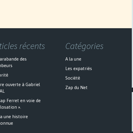
ticles récents
Catégories
sarabande des
A la une
mbeurs
Les expatriés
rité
Société
re ouverte à Gabriel
Zap du Net
AL
ap Ferret en voie de
losation ».
a une histoire
onnue