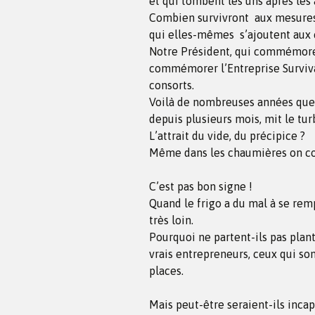
et qui tombent les uns après les 
Combien survivront aux mesures
qui elles-mêmes s’ajoutent aux 
Notre Président, qui commémore à
commémorer l’Entreprise Survivan
consorts.
Voilà de nombreuses années que l
depuis plusieurs mois, mit le tur
L’attrait du vide, du précipice ?
Même dans les chaumières on 
C’est pas bon signe !
Quand le frigo a du mal à se remp
très loin.
Pourquoi ne partent-ils pas plant
vrais entrepreneurs, ceux qui son
places.
Mais peut-être seraient-ils incap