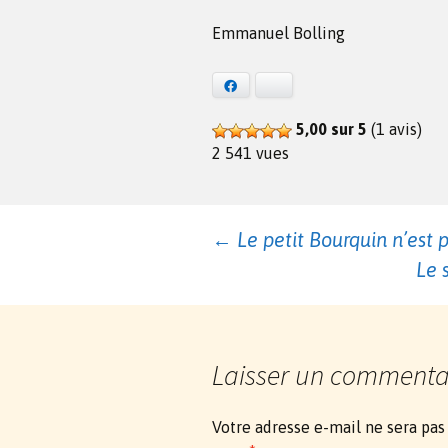
Emmanuel Bolling
Facebook
Bluesky
5,00 sur 5
(1 avis)
2 541 vues
Navigation
←
Le petit Bourquin n’est 
Le 
des
articles
Laisser un commenta
Votre adresse e-mail ne sera pas