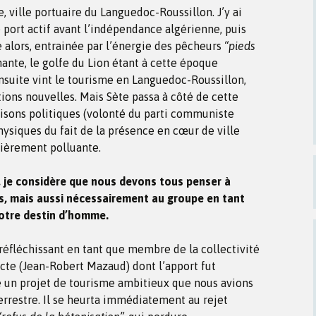
, ville portuaire du Languedoc-Roussillon. J’y ai
 port actif avant l’indépendance algérienne, puis
e alors, entrainée par l’énergie des pêcheurs
“pieds
inante, le golfe du Lion étant à cette époque
nsuite vint le tourisme en Languedoc-Roussillon,
tions nouvelles. Mais Sète passa à côté de cette
raisons politiques (volonté du parti communiste
hysiques du fait de la présence en cœur de ville
lièrement polluante.
, je considère que nous devons tous penser à
s, mais aussi nécessairement au groupe en tant
otre destin d’homme.
réfléchissant en tant que membre de la collectivité
ecte (Jean-Robert Mazaud) dont l’apport fut
 un projet de tourisme ambitieux que nous avions
errestre. Il se heurta immédiatement au rejet