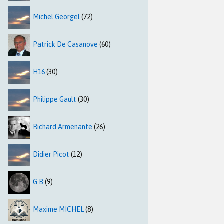
Michel Georgel
(72)
Patrick De Casanove
(60)
H16
(30)
Philippe Gault
(30)
Richard Armenante
(26)
Didier Picot
(12)
G B
(9)
Maxime MICHEL
(8)