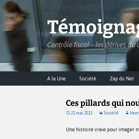
Aller
au
contenu
Témoignag
Contrôle fiscal – les dérives du 
A la Une
Société
Zap du Net
Ces pillards qui n
21 mai 2013
Société
Henr
Une histoire vraie pour imager 