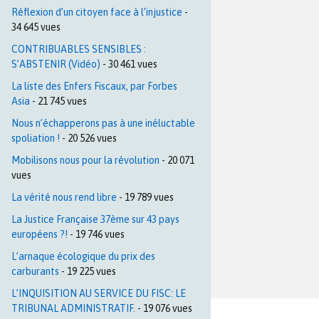
Réflexion d’un citoyen face à l’injustice
-
34 645 vues
CONTRIBUABLES SENSIBLES :
S’ABSTENIR (Vidéo)
- 30 461 vues
La liste des Enfers Fiscaux, par Forbes
Asia
- 21 745 vues
Nous n’échapperons pas à une inéluctable
spoliation !
- 20 526 vues
Mobilisons nous pour la révolution
- 20 071
vues
La vérité nous rend libre
- 19 789 vues
La Justice Française 37ème sur 43 pays
européens ?!
- 19 746 vues
L’arnaque écologique du prix des
carburants
- 19 225 vues
L’INQUISITION AU SERVICE DU FISC: LE
TRIBUNAL ADMINISTRATIF.
- 19 076 vues