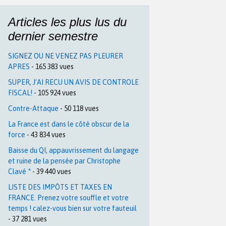
Articles les plus lus du
dernier semestre
SIGNEZ OU NE VENEZ PAS PLEURER
APRES
- 165 383 vues
SUPER, J’AI RECU UN AVIS DE CONTROLE
FISCAL!
- 105 924 vues
Contre-Attaque
- 50 118 vues
La France est dans le côté obscur de la
force
- 43 834 vues
Baisse du QI, appauvrissement du langage
et ruine de la pensée par Christophe
Clavé *
- 39 440 vues
LISTE DES IMPÔTS ET TAXES EN
FRANCE. Prenez votre souffle et votre
temps ! calez-vous bien sur votre fauteuil
- 37 281 vues