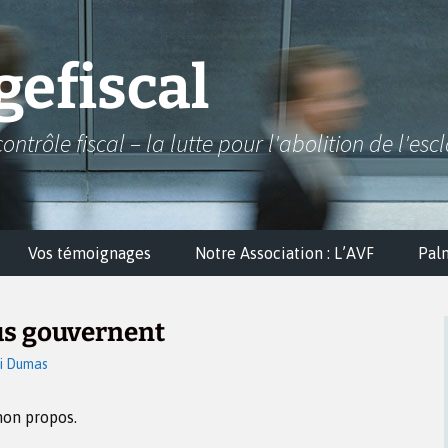
efiscal
contrôle fiscal – la lutte pour l'abolition de l'esc
Vos témoignages
Notre Association : L’AVF
Pal
ous gouvernent
i Dumas
mon propos.