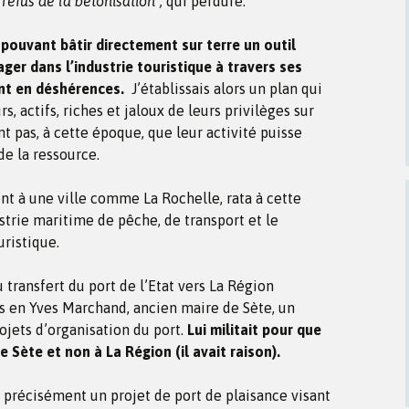
“refus de la bétonisation”,
qui perdure.
 pouvant bâtir directement sur terre un outil
gager dans l’industrie touristique à travers ses
ent en déshérences.
J’établissais alors un plan qui
rs, actifs, riches et jaloux de leurs privilèges sur
nt pas, à cette époque, que leur activité puisse
 de la ressource.
ent à une ville comme La Rochelle, rata à cette
strie maritime de pêche, de transport et le
ristique.
transfert du port de l’Etat vers La Région
s en Yves Marchand, ancien maire de Sète, un
jets d’organisation du port.
Lui militait pour que
de Sète et non à La Région (il avait raison).
s précisément un projet de port de plaisance visant