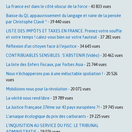
La France est dans le côté obscur de la force
- 43 833 vues
Baisse du QI, appauvrissement du langage et ruine de la pensée
par Christophe Clavé *
- 39 440 vues
LISTE DES IMPÔTS ET TAXES EN FRANCE. Prenez votre souffle
et votre temps ! calez-vous bien sur votre fauteuil
- 37 281 vues
Réflexion d’un citoyen face à l’injustice
- 34 645 vues
CONTRIBUABLES SENSIBLES : S’ABSTENIR (Vidéo)
- 30 461 vues
La liste des Enfers Fiscaux, par Forbes Asia
- 21 744 vues
Nous n’échapperons pas à une inéluctable spoliation !
- 20 526
vues
Mobilisons nous pour la révolution
- 20 071 vues
La vérité nous rend libre
- 19 789 vues
La Justice Française 37ème sur 43 pays européens ?!
- 19 745 vues
L’arnaque écologique du prix des carburants
- 19 225 vues
L’INQUISITION AU SERVICE DU FISC: LE TRIBUNAL
ADMINISTRATIF.
- 19 076 vues