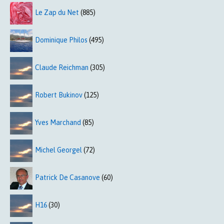
Le Zap du Net
(885)
Dominique Philos
(495)
Claude Reichman
(305)
Robert Bukinov
(125)
Yves Marchand
(85)
Michel Georgel
(72)
Patrick De Casanove
(60)
H16
(30)