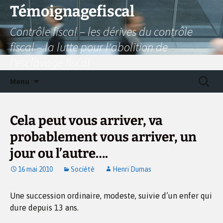
Aller
Témoignagefiscal
au
Contrôle fiscal – les dérives du contrôle
contenu
fiscal – la lutte pour l'abolition de
l'esclavage fiscal
Recherc
Menu
Cela peut vous arriver, va
probablement vous arriver, un
jour ou l’autre….
16 mai 2010
Société
Henri Dumas
Une succession ordinaire, modeste, suivie d’un enfer qui
dure depuis 13 ans.