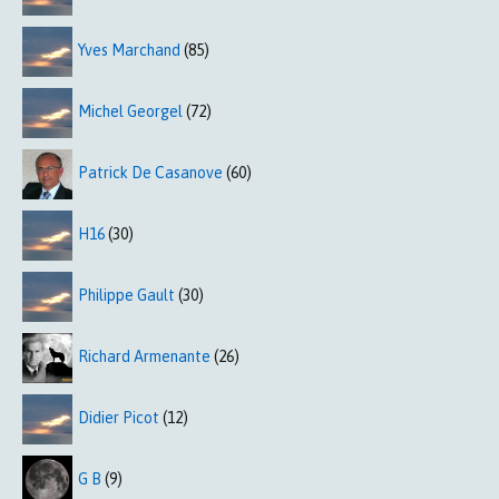
Yves Marchand
(85)
Michel Georgel
(72)
Patrick De Casanove
(60)
H16
(30)
Philippe Gault
(30)
Richard Armenante
(26)
Didier Picot
(12)
G B
(9)