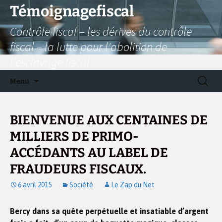
Aller
Témoignagefiscal
au
Contrôle fiscal – les dérives du contrôle
contenu
fiscal – la lutte pour l'abolition de
l'esclavage fiscal
Recherc
Menu
BIENVENUE AUX CENTAINES DE
MILLIERS DE PRIMO-
ACCÉDANTS AU LABEL DE
FRAUDEURS FISCAUX.
6 avril 2015
Société
Le Zap du Net
Bercy dans sa quête perpétuelle et insatiable d’argent