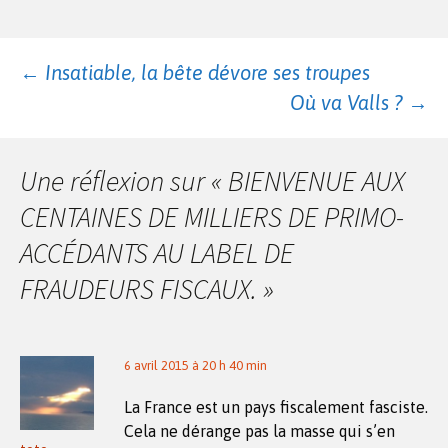
Navigation
←
Insatiable, la bête dévore ses troupes
Où va Valls ?
→
des
Une réflexion sur «
BIENVENUE AUX
articles
CENTAINES DE MILLIERS DE PRIMO-
ACCÉDANTS AU LABEL DE
FRAUDEURS FISCAUX.
»
6 avril 2015 à 20 h 40 min
La France est un pays fiscalement fasciste.
Cela ne dérange pas la masse qui s’en