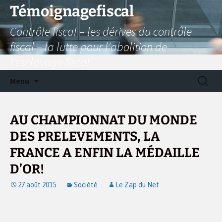
Aller
Témoignagefiscal
au
Contrôle fiscal – les dérives du contrôle
contenu
fiscal – la lutte pour l'abolition de
l'esclavage fiscal
Recherc
Menu
AU CHAMPIONNAT DU MONDE
DES PRELEVEMENTS, LA
FRANCE A ENFIN LA MÉDAILLE
D’OR!
27 août 2015
Société
Le Zap du Net